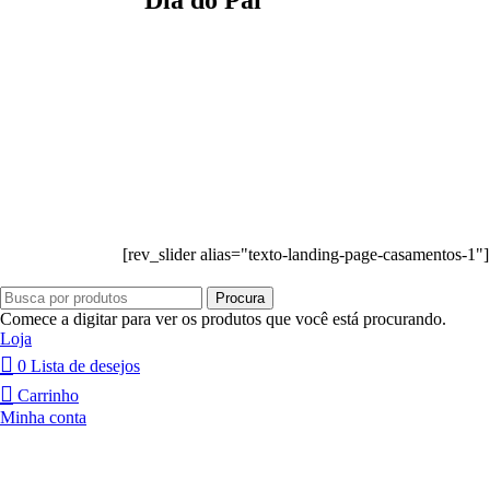
Dia do Pai
[rev_slider alias="texto-landing-page-casamentos-1"][
Procura
Comece a digitar para ver os produtos que você está procurando.
Loja
0
Lista de desejos
Carrinho
Minha conta