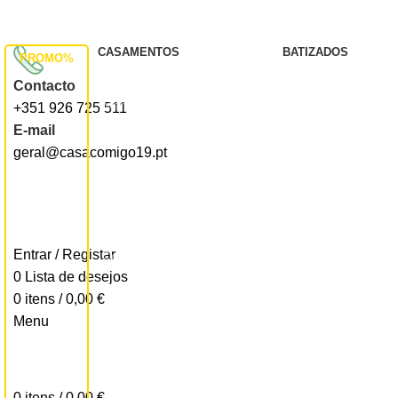
Todos os artigos encontram-se isentos de IVA ao abrigo d
CASAMENTOS
BATIZADOS
PROMO%
Convites
Convites
Contacto
Marcadores de Mesa
Ementas
+351 926 725 511
E-mail
Seatingplans
Seatingplans
geral@casacomigo19.pt
Quadro de Receção
Marcadores de Me
Ementas
Lembranças
Livros de Honra
Entrar / Registar
Convites em Formato digital
0
Lista de desejos
Complementos
0
itens
/
0,00
€
Convites Para Padrinhos
Menu
Despedida de Solteiro
CONTACTAR CASACOMIGO
Etiquetas
0
itens
/
0,00
€