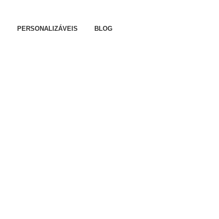
o artigo 57.º do CIVA
PERSONALIZÁVEIS
BLOG
Dia da Mãe
Dia do Pai
Família
sa
Páscoa
Natal
Dia Dos Namorados
Nascimento
Aniversário
Amizade
Batizado
Convites Especiais