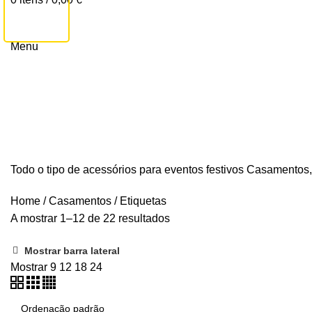
Lembranças
CONTACTA-NOS
Topos de Bolo
Menu
Todo o tipo de acessórios para eventos festivos Casamentos
Home
/
Casamentos
/
Etiquetas
A mostrar 1–12 de 22 resultados
Mostrar barra lateral
Mostrar
9
12
18
24