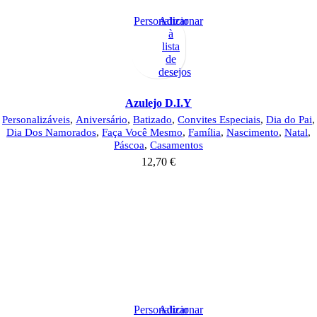
Personalizar
Adicionar
à
lista
de
desejos
Azulejo D.I.Y
Personalizáveis
,
Aniversário
,
Batizado
,
Convites Especiais
,
Dia do Pai
,
Dia Dos Namorados
,
Faça Você Mesmo
,
Família
,
Nascimento
,
Natal
,
Páscoa
,
Casamentos
12,70
€
Personalizar
Adicionar