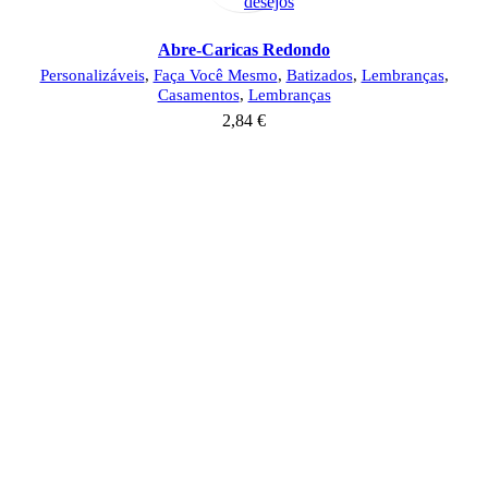
desejos
Abre-Caricas Redondo
Personalizáveis
,
Faça Você Mesmo
,
Batizados
,
Lembranças
,
Casamentos
,
Lembranças
2,84
€