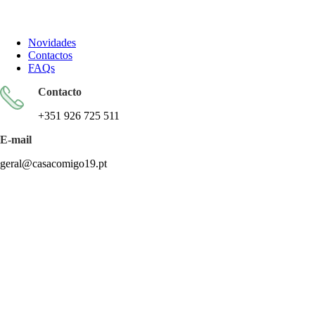
Todos os artigos encontram-se isentos de IVA ao abrigo do artigo
57.º do CIVA
Novidades
Contactos
FAQs
Contacto
+351 926 725 511
E-mail
geral@casacomigo19.pt