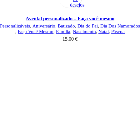
desejos
Avental personalizado – Faça você mesmo
Personalizáveis
,
Aniversário
,
Batizado
,
Dia do Pai
,
Dia Dos Namorados
,
Faça Você Mesmo
,
Família
,
Nascimento
,
Natal
,
Páscoa
15,00
€