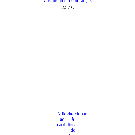
Casamentos
,
Lembranças
2,57
€
Adicionar
Adicionar
ao
à
carrinho
lista
de