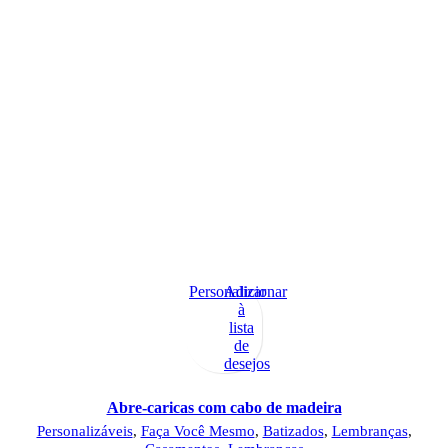
Personalizar
Adicionar
à
lista
de
desejos
Abre-caricas com cabo de madeira
Personalizáveis
,
Faça Você Mesmo
,
Batizados
,
Lembranças
,