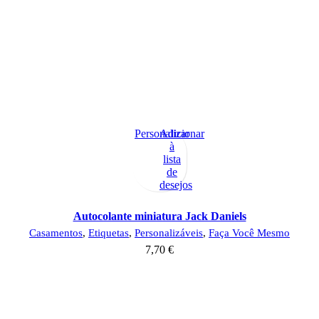
Personalizar
Adicionar
à
lista
de
desejos
Autocolante miniatura Jack Daniels
Casamentos
,
Etiquetas
,
Personalizáveis
,
Faça Você Mesmo
7,70
€