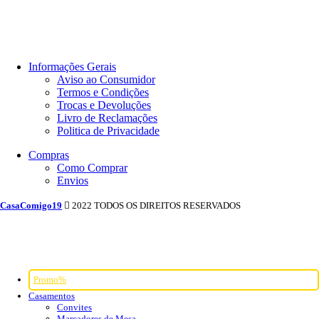
Informações Gerais
Aviso ao Consumidor
Termos e Condições
Trocas e Devoluções
Livro de Reclamações
Politica de Privacidade
Compras
Como Comprar
Envios
CasaComigo19
2022 TODOS OS DIREITOS RESERVADOS
Promo%
Casamentos
Convites
Marcadores de Mesa