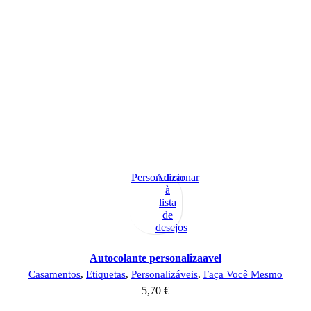
Personalizar
Adicionar
à
lista
de
desejos
Autocolante personalizaavel
Casamentos
,
Etiquetas
,
Personalizáveis
,
Faça Você Mesmo
5,70
€