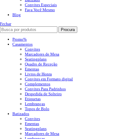
Convites Especiais
Faça Você Mesmo
Blog
Fechar
Procura
Promo%
Casamentos
Convites
Marcadores de Mesa
Seatingplans
Quadro de Receção
Ementas
Livros de Honra
Convites em Formato digital
Complementos
Convites Para Padrinhos
Despedida de Solteiro
Etiquetas
Lembranças
Topos de Bolo
Batizados
Convites
Ementas
Seatingplans
Marcadores de Mesa
Lembranças