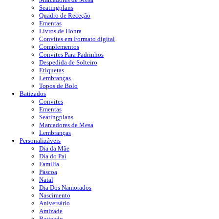
Seatingplans
Quadro de Receção
Ementas
Livros de Honra
Convites em Formato digital
Complementos
Convites Para Padrinhos
Despedida de Solteiro
Etiquetas
Lembranças
Topos de Bolo
Batizados
Convites
Ementas
Seatingplans
Marcadores de Mesa
Lembranças
Personalizáveis
Dia da Mãe
Dia do Pai
Família
Páscoa
Natal
Dia Dos Namorados
Nascimento
Aniversário
Amizade
Batizado