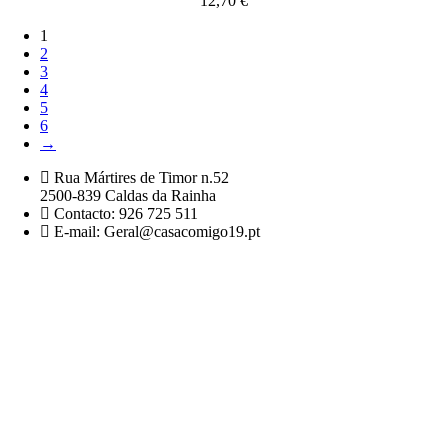
12,70
€
1
2
3
4
5
6
→
Rua Mártires de Timor n.52
2500-839 Caldas da Rainha
Contacto: 926 725 511
E-mail: Geral@casacomigo19.pt