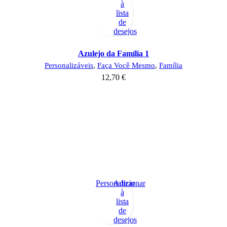
à
lista
de
desejos
Azulejo da Família 1
Personalizáveis
,
Faça Você Mesmo
,
Família
12,70
€
Personalizar
Adicionar
à
lista
de
desejos