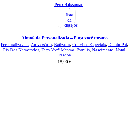
Personalizar
Adicionar
à
lista
de
desejos
Almofada Personalizada – Faça você mesmo
Personalizáveis
,
Aniversário
,
Batizado
,
Convites Especiais
,
Dia do Pai
,
Dia Dos Namorados
,
Faça Você Mesmo
,
Família
,
Nascimento
,
Natal
,
Páscoa
18,90
€