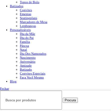
Topos de Bolo
Batizados
Convites
Ementas
Seatingplans
Marcadores de Mesa
Lembranças
Personalizáveis
Dia da Mãe
Dia do Pai
Família
Páscoa
Natal
Dia Dos Namorados
Nascimento
Aniversário
Amizade
Batizado
Convites Especiais
Faça Você Mesmo
Blog
Fechar
Procura