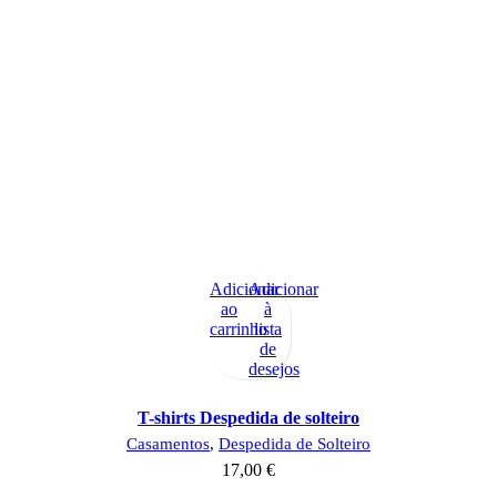
Adicionar
Adicionar
ao
à
carrinho
lista
de
desejos
T-shirts Despedida de solteiro
Casamentos
,
Despedida de Solteiro
17,00
€