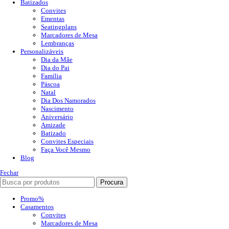
Batizados
Convites
Ementas
Seatingplans
Marcadores de Mesa
Lembranças
Personalizáveis
Dia da Mãe
Dia do Pai
Família
Páscoa
Natal
Dia Dos Namorados
Nascimento
Aniversário
Amizade
Batizado
Convites Especiais
Faça Você Mesmo
Blog
Fechar
Procura
Promo%
Casamentos
Convites
Marcadores de Mesa