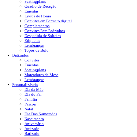
Seatingplans
Quadro de Receção
Ementas
Livros de Honra
Convites em Formato digital
Complementos
Convites Para Padrinhos
Despedida de Solteiro
Etiquetas
Lembranças
Topos de Bolo
Batizados
Convites
Ementas
Seatingplans
Marcadores de Mesa
Lembranças
Personalizáveis
Dia da Mãe
Dia do Pai
Família
Páscoa
Natal
Dia Dos Namorados
Nascimento
Aniversário
Amizade
Batizado