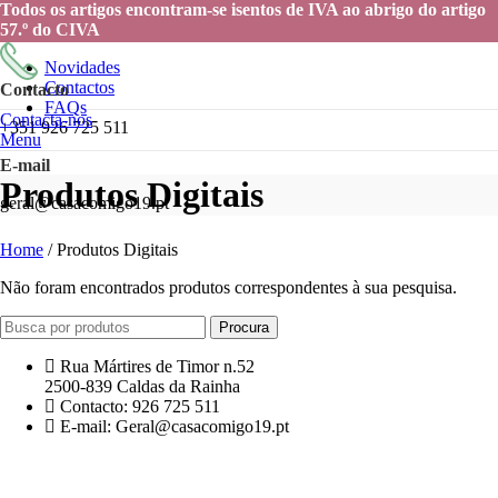
Todos os artigos encontram-se isentos de IVA ao abrigo do artigo
57.º do CIVA
Novidades
Contactos
Contacto
FAQs
Contacta-nos
+351 926 725 511
Menu
E-mail
Produtos Digitais
geral@casacomigo19.pt
Home
/
Produtos Digitais
Não foram encontrados produtos correspondentes à sua pesquisa.
Procura
Rua Mártires de Timor n.52
2500-839 Caldas da Rainha
Contacto: 926 725 511
E-mail: Geral@casacomigo19.pt