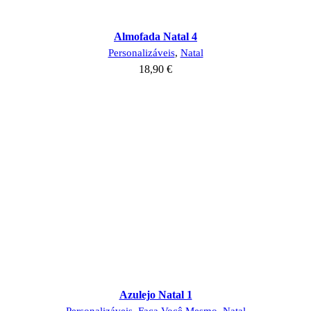
Almofada Natal 4
Personalizáveis
,
Natal
18,90
€
Azulejo Natal 1
Personalizáveis
,
Faça Você Mesmo
,
Natal