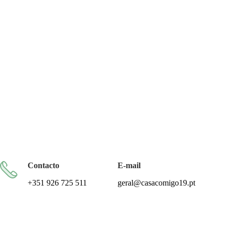
Todos os artigos encontram-se isentos de IVA ao abrigo do artigo 57.º do CIVA
Contacto
E-mail
+351 926 725 511
geral@casacomigo19.pt