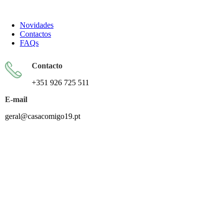
Todos os artigos encontram-se isentos de IVA ao abrigo do artigo 57.º do CIVA
Novidades
Contactos
FAQs
Contacto
+351 926 725 511
E-mail
geral@casacomigo19.pt