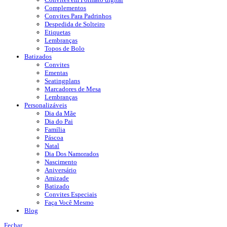
Complementos
Convites Para Padrinhos
Despedida de Solteiro
Etiquetas
Lembranças
Topos de Bolo
Batizados
Convites
Ementas
Seatingplans
Marcadores de Mesa
Lembranças
Personalizáveis
Dia da Mãe
Dia do Pai
Família
Páscoa
Natal
Dia Dos Namorados
Nascimento
Aniversário
Amizade
Batizado
Convites Especiais
Faça Você Mesmo
Blog
Fechar