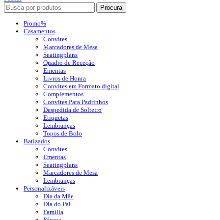
Procura
Promo%
Casamentos
Convites
Marcadores de Mesa
Seatingplans
Quadro de Receção
Ementas
Livros de Honra
Convites em Formato digital
Complementos
Convites Para Padrinhos
Despedida de Solteiro
Etiquetas
Lembranças
Topos de Bolo
Batizados
Convites
Ementas
Seatingplans
Marcadores de Mesa
Lembranças
Personalizáveis
Dia da Mãe
Dia do Pai
Família
Páscoa