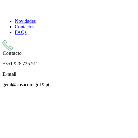
Todos os artigos encontram-se isentos de IVA ao abrigo do
artigo 57.º do CIVA
Novidades
Contactos
FAQs
Contacto
+351 926 725 511
E-mail
geral@casacomigo19.pt