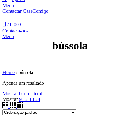
Menu
Contactar CasaComigo
/
0,00
€
Contacta-nos
Menu
bússola
Home
/
bússola
Apenas um resultado
Mostrar barra lateral
Mostrar
9
12
18
24