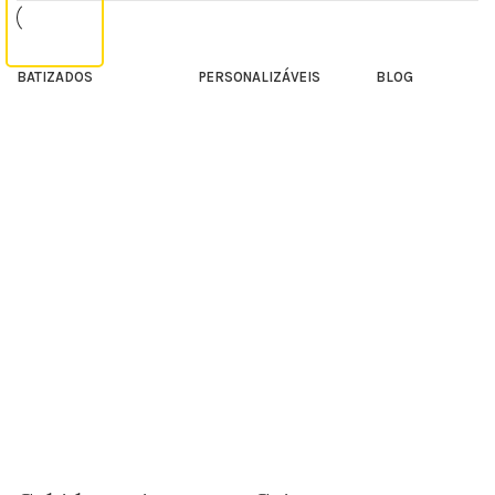
Lembranças
Topos de Bolo
BATIZADOS
PERSONALIZÁVEIS
BLOG
Convites
Dia da Mãe
Ementas
Dia do Pai
Seatingplans
Família
Marcadores de Mesa
Páscoa
Lembranças
Natal
Dia Dos Namorados
Nascimento
Aniversário
Amizade
Batizado
Convites Especiais