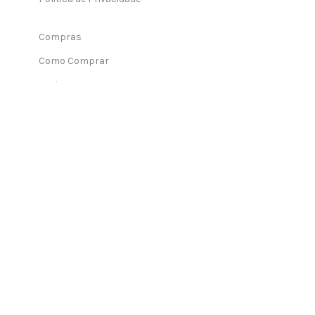
Compras
Como Comprar
Envios
CasaComigo19
2022 TODOS OS DIREITOS RESERVADOS