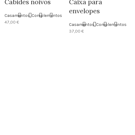
Cabides noivos
Caixa para
Faça Você Mesmo
envelopes
Casamentos
,
Complementos
47,00
€
Casamentos
,
Complementos
37,00
€