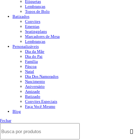
Etiquetas
Lembranças
Topos de Bolo
Batizados
Convites
Ementas
Seatingplans
Marcadores de Mesa
Lembranças
Personalizáveis
Dia da Mãe
Dia do Pai
Família
Páscoa
Natal
Dia Dos Namorados
Nascimento
Aniversário
Amizade
Batizado
Convites Especiais
Faça Você Mesmo
Blog
Fechar