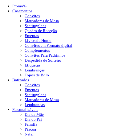
Promo%
Casamentos
Convites
Marcadores de Mesa
Seatingplans
Quadro de Receção
Ementas
Livros de Honra
Convites em Formato digital
Complementos
Convites Para Padrinhos
Despedida de Solteiro
Etiquetas
Lembranças
Topos de Bolo
Batizados
Convites
Ementas
Seatingplans
Marcadores de Mesa
Lembranças
Personalizáveis
Dia da Mãe
Dia do Pai
Família
Páscoa
Natal