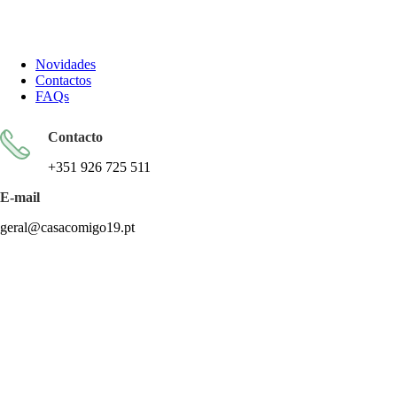
Todos os artigos encontram-se isentos de IVA ao abrigo do artigo
57.º do CIVA
Novidades
Contactos
FAQs
Contacto
+351 926 725 511
E-mail
geral@casacomigo19.pt