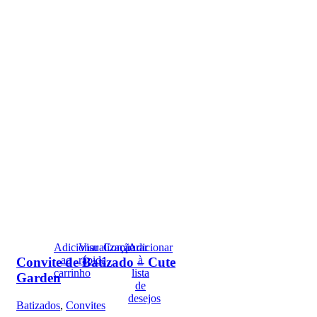
Adicionar
Visualização
Comparar
Adicionar
ao
rápida
à
Convite de Batizado – Cute
carrinho
lista
Garden
de
desejos
Batizados
,
Convites