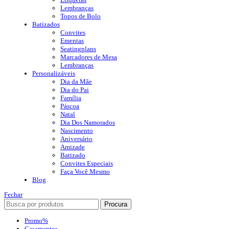
Lembranças
Topos de Bolo
Batizados
Convites
Ementas
Seatingplans
Marcadores de Mesa
Lembranças
Personalizáveis
Dia da Mãe
Dia do Pai
Família
Páscoa
Natal
Dia Dos Namorados
Nascimento
Aniversário
Amizade
Batizado
Convites Especiais
Faça Você Mesmo
Blog
Fechar
Procura
Promo%
Casamentos