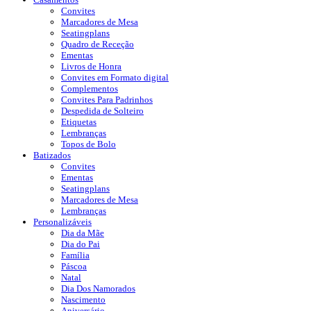
Convites
Marcadores de Mesa
Seatingplans
Quadro de Receção
Ementas
Livros de Honra
Convites em Formato digital
Complementos
Convites Para Padrinhos
Despedida de Solteiro
Etiquetas
Lembranças
Topos de Bolo
Batizados
Convites
Ementas
Seatingplans
Marcadores de Mesa
Lembranças
Personalizáveis
Dia da Mãe
Dia do Pai
Família
Páscoa
Natal
Dia Dos Namorados
Nascimento
Aniversário