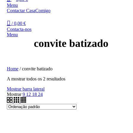
Menu
Contactar CasaComigo
/
0,00
€
Contacta-nos
Menu
convite batizado
Home
/
convite batizado
A mostrar todos os 2 resultados
Mostrar barra lateral
Mostrar
9
12
18
24