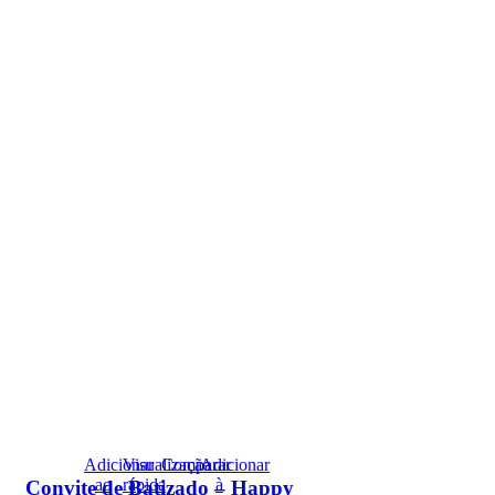
Adicionar
Visualização
Comparar
Adicionar
ao
rápida
à
Convite de Batizado – Happy