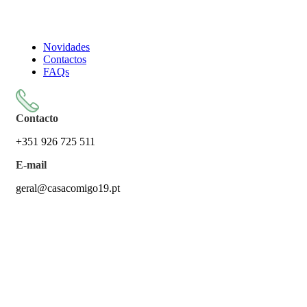
Todos os artigos encontram-se isentos de IVA ao abrigo do
artigo 57.º do CIVA
Novidades
Contactos
FAQs
Contacto
+351 926 725 511
E-mail
geral@casacomigo19.pt