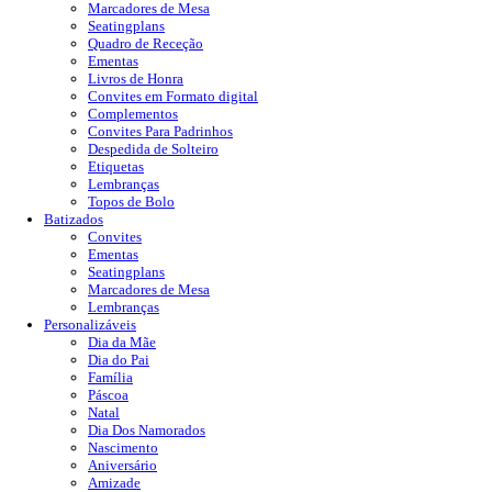
Marcadores de Mesa
Seatingplans
Quadro de Receção
Ementas
Livros de Honra
Convites em Formato digital
Complementos
Convites Para Padrinhos
Despedida de Solteiro
Etiquetas
Lembranças
Topos de Bolo
Batizados
Convites
Ementas
Seatingplans
Marcadores de Mesa
Lembranças
Personalizáveis
Dia da Mãe
Dia do Pai
Família
Páscoa
Natal
Dia Dos Namorados
Nascimento
Aniversário
Amizade