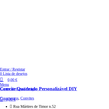
Entrar / Registar
0
Lista de desejos
0,00
€
Menu
Convite Quadrado Personalizável DIY
Contactar CasaComigo
Casamentos
,
Convites
/
0,00
€
Rua Mártires de Timor n.52