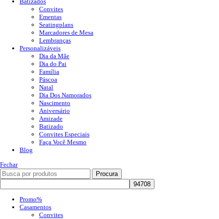
Batizados
Convites
Ementas
Seatingplans
Marcadores de Mesa
Lembranças
Personalizáveis
Dia da Mãe
Dia do Pai
Família
Páscoa
Natal
Dia Dos Namorados
Nascimento
Aniversário
Amizade
Batizado
Convites Especiais
Faça Você Mesmo
Blog
Fechar
Procura
Promo%
Casamentos
Convites