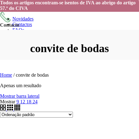
Todos os artigos encontram-se isentos de IVA ao abrigo do artigo
57.º do CIVA
Novidades
Contactos
Contacto
FAQs
Contacta-nos
+351 926 725 511
Menu
convite de bodas
E-mail
geral@casacomigo19.pt
Home
/
convite de bodas
Apenas um resultado
Mostrar barra lateral
Mostrar
9
12
18
24