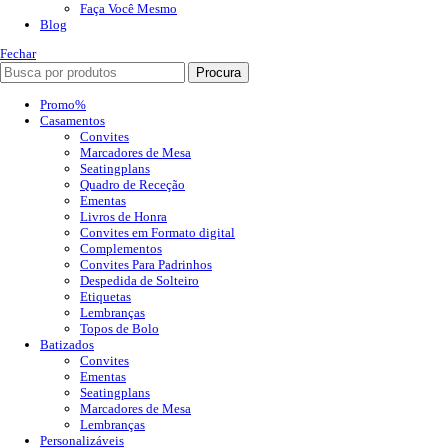
Faça Você Mesmo
Blog
Fechar
Procura
Promo%
Casamentos
Convites
Marcadores de Mesa
Seatingplans
Quadro de Receção
Ementas
Livros de Honra
Convites em Formato digital
Complementos
Convites Para Padrinhos
Despedida de Solteiro
Etiquetas
Lembranças
Topos de Bolo
Batizados
Convites
Ementas
Seatingplans
Marcadores de Mesa
Lembranças
Personalizáveis