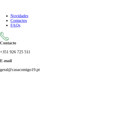
Todos os artigos encontram-se isentos de IVA ao abrigo do artigo
57.º do CIVA
Novidades
Contactos
FAQs
Contacto
+351 926 725 511
E-mail
geral@casacomigo19.pt