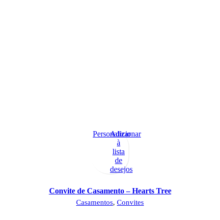
Personalizar
Adicionar
à
lista
de
desejos
Convite de Casamento – Hearts Tree
Casamentos
,
Convites