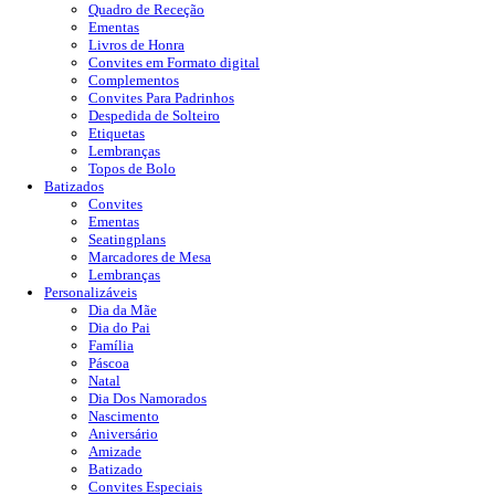
Quadro de Receção
Ementas
Livros de Honra
Convites em Formato digital
Complementos
Convites Para Padrinhos
Despedida de Solteiro
Etiquetas
Lembranças
Topos de Bolo
Batizados
Convites
Ementas
Seatingplans
Marcadores de Mesa
Lembranças
Personalizáveis
Dia da Mãe
Dia do Pai
Família
Páscoa
Natal
Dia Dos Namorados
Nascimento
Aniversário
Amizade
Batizado
Convites Especiais