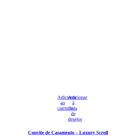
Adicionar
Adicionar
ao
à
carrinho
lista
de
desejos
Convite de Casamento – Luxury Scroll