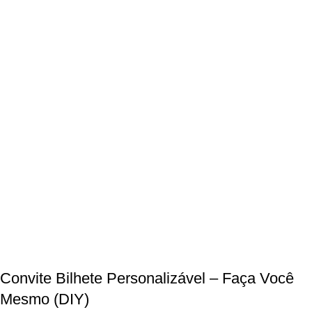
aça Você Mesmo
Convite Bilhete Personalizável – Faça Você
Mesmo (DIY)