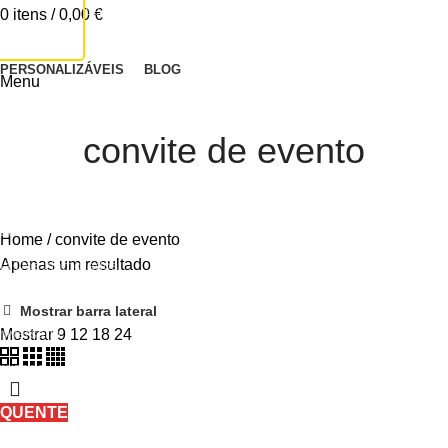
Lembranças
0
itens
/
0,00
€
Topos de Bolo
CONTACTA-NOS
PERSONALIZÁVEIS
BLOG
Menu
ia da Mãe
ia do Pai
convite de evento
amília
áscoa
atal
Home
/
convite de evento
Apenas um resultado
ia Dos Namorados
ascimento
Mostrar barra lateral
niversário
Mostrar
9
12
18
24
mizade
atizado
QUENTE
onvites Especiais