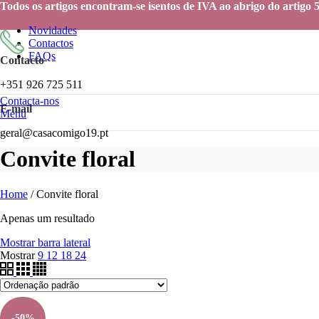
Todos os artigos encontram-se isentos de IVA ao abrigo do artigo
Novidades
Contactos
FAQs
Contacto
+351 926 725 511
Contacta-nos
E-mail
Menu
geral@casacomigo19.pt
Convite floral
Home
/
Convite floral
Apenas um resultado
Mostrar barra lateral
Mostrar
9
12
18
24
-50%