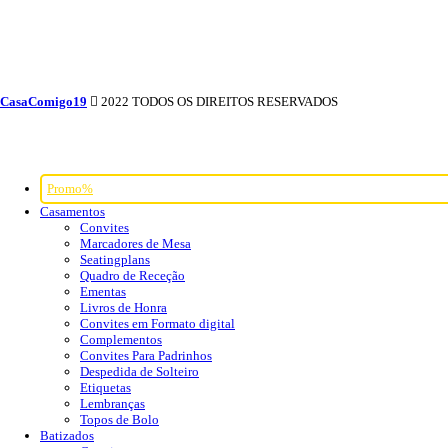
CasaComigo19
2022 TODOS OS DIREITOS RESERVADOS
Promo%
Casamentos
Convites
Marcadores de Mesa
Seatingplans
Quadro de Receção
Ementas
Livros de Honra
Convites em Formato digital
Complementos
Convites Para Padrinhos
Despedida de Solteiro
Etiquetas
Lembranças
Topos de Bolo
Batizados