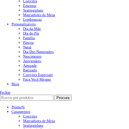
Convites
Ementas
Seatingplans
Marcadores de Mesa
Lembranças
Personalizáveis
Dia da Mãe
Dia do Pai
Família
Páscoa
Natal
Dia Dos Namorados
Nascimento
Aniversário
Amizade
Batizado
Convites Especiais
Faça Você Mesmo
Blog
Fechar
Procura
Promo%
Casamentos
Convites
Marcadores de Mesa
Seatingplans