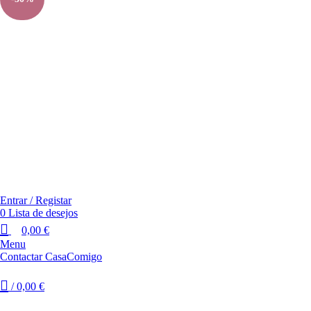
Entrar / Registar
0
Lista de desejos
0,00
€
Menu
Contactar CasaComigo
/
0,00
€