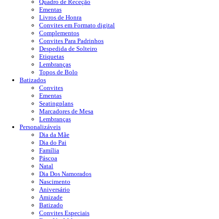
Quadro de Receção
Ementas
Livros de Honra
Convites em Formato digital
Complementos
Convites Para Padrinhos
Despedida de Solteiro
Etiquetas
Lembranças
Topos de Bolo
Batizados
Convites
Ementas
Seatingplans
Marcadores de Mesa
Lembranças
Personalizáveis
Dia da Mãe
Dia do Pai
Família
Páscoa
Natal
Dia Dos Namorados
Nascimento
Aniversário
Amizade
Batizado
Convites Especiais