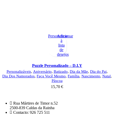
Personalizar
Adicionar
à
lista
de
desejos
Puzzle Personalizado – D.I.Y
Personalizáveis
,
Aniversário
,
Batizado
,
Dia da Mãe
,
Dia do Pai
,
Dia Dos Namorados
,
Faça Você Mesmo
,
Família
,
Nascimento
,
Natal
,
Páscoa
15,70
€
Rua Mártires de Timor n.52
2500-839 Caldas da Rainha
Contacto: 926 725 511