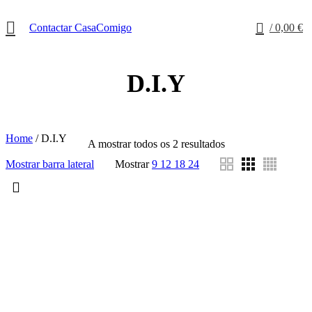
0
Contactar CasaComigo
/
0,00
€
D.I.Y
Home
/
D.I.Y
A mostrar todos os 2 resultados
Mostrar barra lateral
Mostrar
9
12
18
24