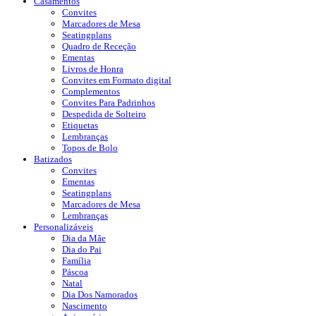
Casamentos
Convites
Marcadores de Mesa
Seatingplans
Quadro de Receção
Ementas
Livros de Honra
Convites em Formato digital
Complementos
Convites Para Padrinhos
Despedida de Solteiro
Etiquetas
Lembranças
Topos de Bolo
Batizados
Convites
Ementas
Seatingplans
Marcadores de Mesa
Lembranças
Personalizáveis
Dia da Mãe
Dia do Pai
Família
Páscoa
Natal
Dia Dos Namorados
Nascimento