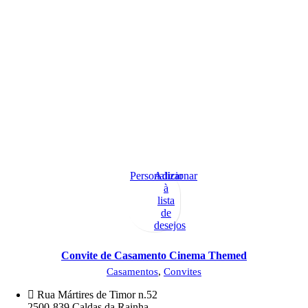
Personalizar
Adicionar
à
lista
de
desejos
Convite de Casamento Cinema Themed
Casamentos
,
Convites
Rua Mártires de Timor n.52
2500-839 Caldas da Rainha