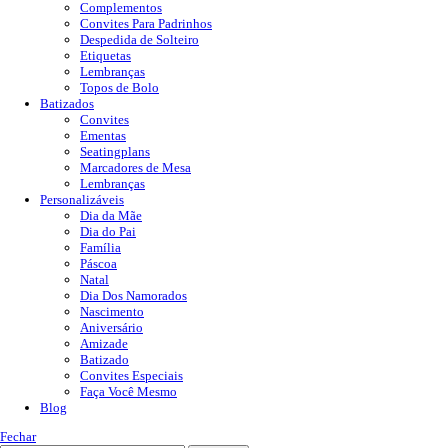
Complementos
Convites Para Padrinhos
Despedida de Solteiro
Etiquetas
Lembranças
Topos de Bolo
Batizados
Convites
Ementas
Seatingplans
Marcadores de Mesa
Lembranças
Personalizáveis
Dia da Mãe
Dia do Pai
Família
Páscoa
Natal
Dia Dos Namorados
Nascimento
Aniversário
Amizade
Batizado
Convites Especiais
Faça Você Mesmo
Blog
Fechar