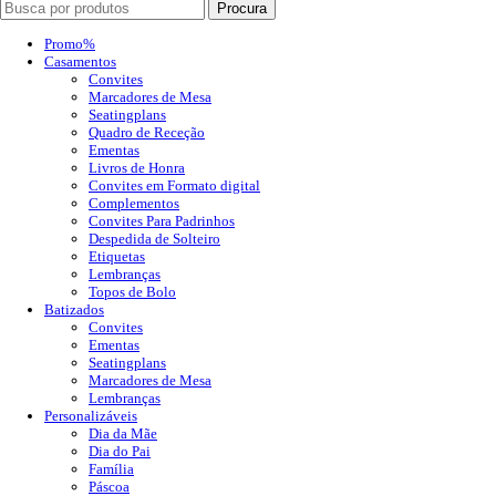
Procura
Promo%
Casamentos
Convites
Marcadores de Mesa
Seatingplans
Quadro de Receção
Ementas
Livros de Honra
Convites em Formato digital
Complementos
Convites Para Padrinhos
Despedida de Solteiro
Etiquetas
Lembranças
Topos de Bolo
Batizados
Convites
Ementas
Seatingplans
Marcadores de Mesa
Lembranças
Personalizáveis
Dia da Mãe
Dia do Pai
Família
Páscoa