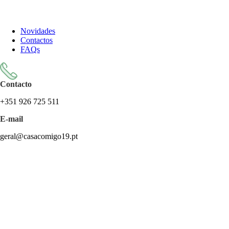
Todos os artigos encontram-se isentos de IVA ao abrigo do artigo
57.º do CIVA
Novidades
Contactos
FAQs
Contacto
+351 926 725 511
E-mail
geral@casacomigo19.pt