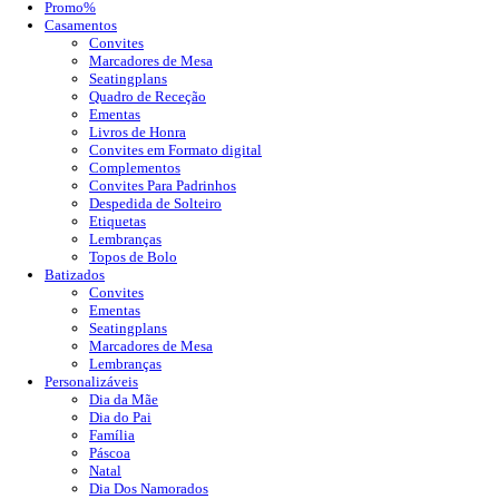
Promo%
Casamentos
Convites
Marcadores de Mesa
Seatingplans
Quadro de Receção
Ementas
Livros de Honra
Convites em Formato digital
Complementos
Convites Para Padrinhos
Despedida de Solteiro
Etiquetas
Lembranças
Topos de Bolo
Batizados
Convites
Ementas
Seatingplans
Marcadores de Mesa
Lembranças
Personalizáveis
Dia da Mãe
Dia do Pai
Família
Páscoa
Natal
Dia Dos Namorados