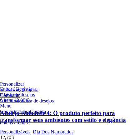
Personalizar
Entrar / Registar
Visualização rápida
0
Lista de desejos
Comparar
0
itens
/
0,00
€
Adicionar à lista de desejos
Menu
Contactar CasaComigo
Azulejo Romance 4: O produto perfeito para
transformar seus ambientes com estilo e elegância
0
itens
/
0,00
€
Personalizáveis
,
Dia Dos Namorados
12,70
€