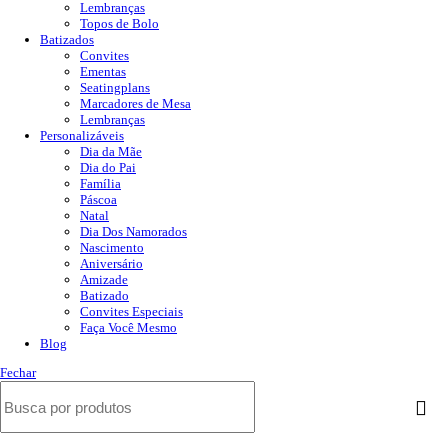
Lembranças
Topos de Bolo
Batizados
Convites
Ementas
Seatingplans
Marcadores de Mesa
Lembranças
Personalizáveis
Dia da Mãe
Dia do Pai
Família
Páscoa
Natal
Dia Dos Namorados
Nascimento
Aniversário
Amizade
Batizado
Convites Especiais
Faça Você Mesmo
Blog
Fechar