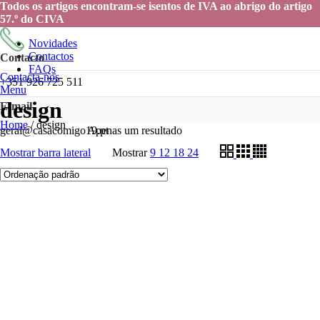
Todos os artigos encontram-se isentos de IVA ao abrigo do artigo
57.º do CIVA
Novidades
Contactos
Contacto
FAQs
Contacta-nos
+351 926 725 511
Menu
design
E-mail
Home
/
design
geral@casacomigo19.pt
Apenas um resultado
Mostrar barra lateral
Mostrar
9
12
18
24