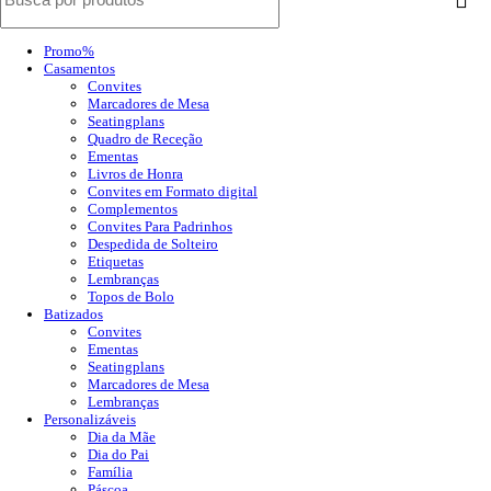
Promo%
Casamentos
Convites
Marcadores de Mesa
Seatingplans
Quadro de Receção
Ementas
Livros de Honra
Convites em Formato digital
Complementos
Convites Para Padrinhos
Despedida de Solteiro
Etiquetas
Lembranças
Topos de Bolo
Batizados
Convites
Ementas
Seatingplans
Marcadores de Mesa
Lembranças
Personalizáveis
Dia da Mãe
Dia do Pai
Família
Páscoa