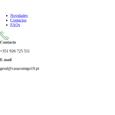
Todos os artigos encontram-se isentos de IVA ao abrigo do artigo
57.º do CIVA
Novidades
Contactos
FAQs
Contacto
+351 926 725 511
E-mail
geral@casacomigo19.pt