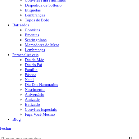
Convites Para Padrinhos
Despedida de Solteiro
Etiquetas
Lembranças
Topos de Bolo
Batizados
Convites
Ementas
Seatingplans
Marcadores de Mesa
Lembranças
Personalizáveis
Dia da Mãe
Dia do Pai
Família
Páscoa
Natal
Dia Dos Namorados
Nascimento
Aniversário
Amizade
Batizado
Convites Especiais
Faça Você Mesmo
Blog
Fechar