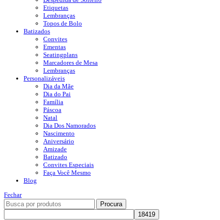
Etiquetas
Lembranças
Topos de Bolo
Batizados
Convites
Ementas
Seatingplans
Marcadores de Mesa
Lembranças
Personalizáveis
Dia da Mãe
Dia do Pai
Família
Páscoa
Natal
Dia Dos Namorados
Nascimento
Aniversário
Amizade
Batizado
Convites Especiais
Faça Você Mesmo
Blog
Fechar
Procura