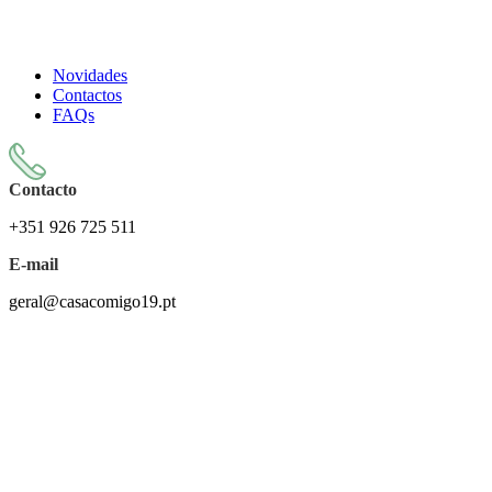
Todos os artigos encontram-se isentos de IVA ao abrigo do
artigo 57.º do CIVA
Novidades
Contactos
FAQs
Contacto
+351 926 725 511
E-mail
geral@casacomigo19.pt