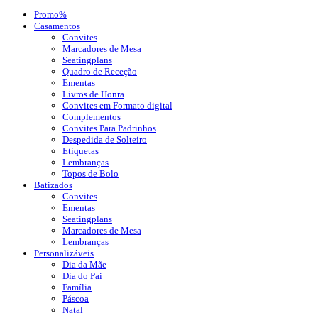
Promo%
Casamentos
Convites
Marcadores de Mesa
Seatingplans
Quadro de Receção
Ementas
Livros de Honra
Convites em Formato digital
Complementos
Convites Para Padrinhos
Despedida de Solteiro
Etiquetas
Lembranças
Topos de Bolo
Batizados
Convites
Ementas
Seatingplans
Marcadores de Mesa
Lembranças
Personalizáveis
Dia da Mãe
Dia do Pai
Família
Páscoa
Natal