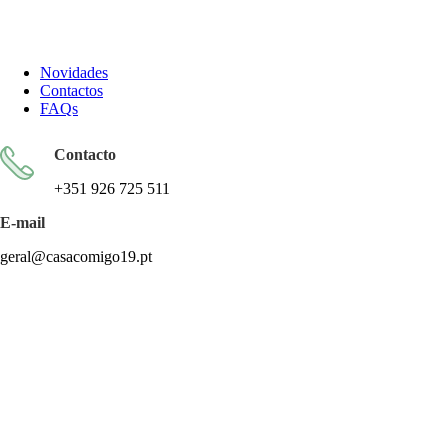
Todos os artigos encontram-se isentos de IVA ao abrigo do artigo
57.º do CIVA
Novidades
Contactos
FAQs
Contacto
+351 926 725 511
E-mail
geral@casacomigo19.pt