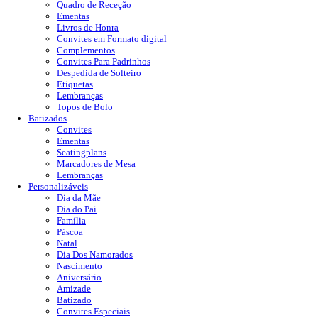
Quadro de Receção
Ementas
Livros de Honra
Convites em Formato digital
Complementos
Convites Para Padrinhos
Despedida de Solteiro
Etiquetas
Lembranças
Topos de Bolo
Batizados
Convites
Ementas
Seatingplans
Marcadores de Mesa
Lembranças
Personalizáveis
Dia da Mãe
Dia do Pai
Família
Páscoa
Natal
Dia Dos Namorados
Nascimento
Aniversário
Amizade
Batizado
Convites Especiais