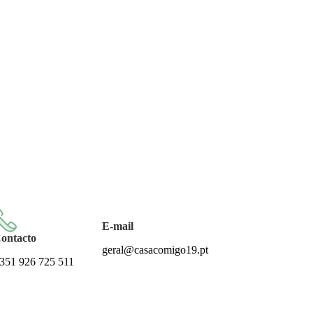
Todos os artigos encontram-se isentos de IVA ao abrigo do art
E-mail
ontacto
geral@casacomigo19.pt
351 926 725 511