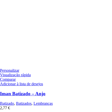
Personalizar
Visualização rápida
Comparar
Adicionar à lista de desejos
Iman Batizado – Anjo
Batizado
,
Batizados
,
Lembranças
2,77
€