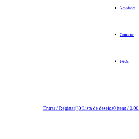
Novidades
Contactos
FAQs
Entrar / Registar
0
Lista de desejos
0
itens
/
0,0