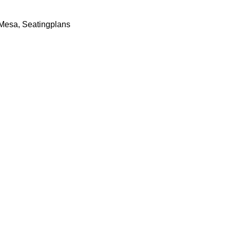
 Mesa
,
Seatingplans