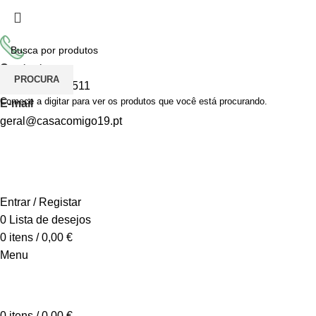
Todos os artigos encontram-se isentos de IVA ao abrigo do
Contacto
PROCURA
+351 926 725 511
Comece a digitar para ver os produtos que você está procurando.
E-mail
geral@casacomigo19.pt
Entrar / Registar
0
Lista de desejos
0
itens
/
0,00
€
Menu
CONTACTAR CASACOMIGO
0
itens
/
0,00
€