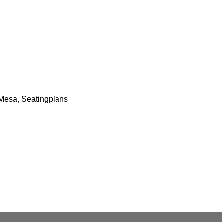
 Mesa
,
Seatingplans