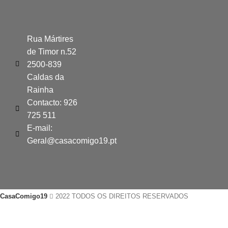
Rua Mártires
de Timor n.52
2500-839
Caldas da
Rainha
Contacto: 926
725 511
E-mail:
Geral@casacomigo19.pt
CasaComigo19
2022 TODOS OS DIREITOS RESERVADOS