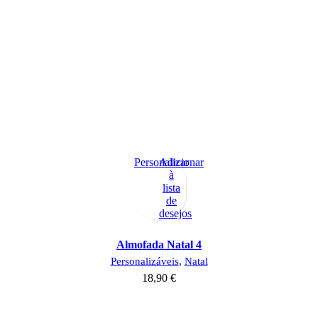
Personalizar
Adicionar
à
lista
de
desejos
Almofada Natal 4
Personalizáveis
,
Natal
18,90
€