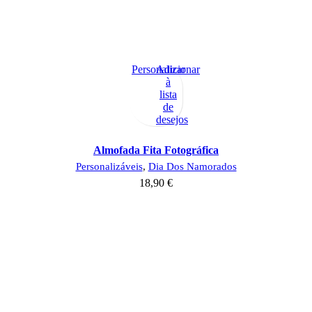
Personalizar
Adicionar
à
lista
de
desejos
Almofada Fita Fotográfica
Personalizáveis
,
Dia Dos Namorados
18,90
€