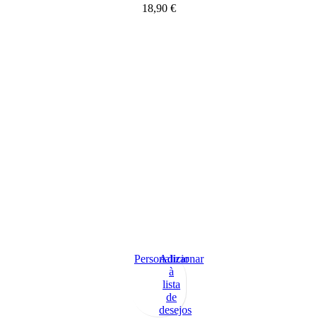
18,90
€
Personalizar
Adicionar
à
lista
de
desejos