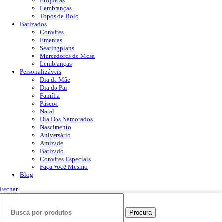
Etiquetas
Lembranças
Topos de Bolo
Batizados
Convites
Ementas
Seatingplans
Marcadores de Mesa
Lembranças
Personalizáveis
Dia da Mãe
Dia do Pai
Família
Páscoa
Natal
Dia Dos Namorados
Nascimento
Aniversário
Amizade
Batizado
Convites Especiais
Faça Você Mesmo
Blog
Fechar
Procura