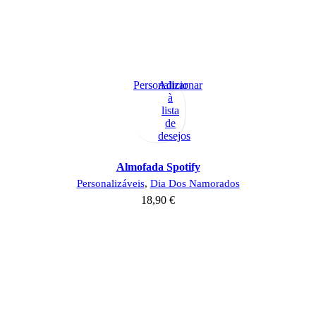
Personalizar
Adicionar
à
lista
de
desejos
Almofada Spotify
Personalizáveis
,
Dia Dos Namorados
18,90
€