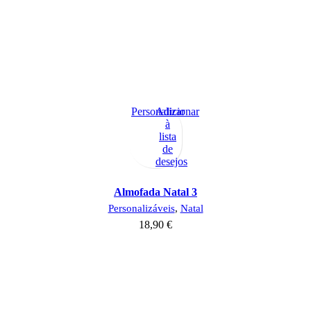
Personalizar
Adicionar
à
lista
de
desejos
Almofada Natal 3
Personalizáveis
,
Natal
18,90
€