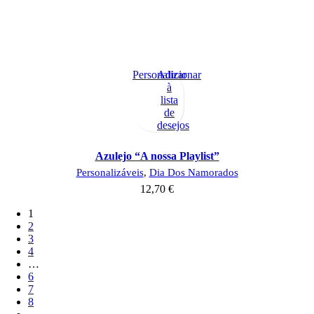
Personalizar
Adicionar
à
lista
de
desejos
Azulejo “A nossa Playlist”
Personalizáveis
,
Dia Dos Namorados
12,70
€
1
2
3
4
…
6
7
8