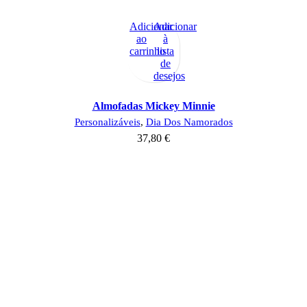
Adicionar
Adicionar
ao
à
carrinho
lista
de
desejos
Almofadas Mickey Minnie
Personalizáveis
,
Dia Dos Namorados
37,80
€