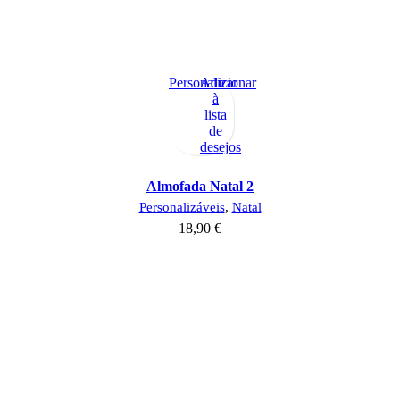
Personalizar
Adicionar
à
lista
de
desejos
Almofada Natal 2
Personalizáveis
,
Natal
18,90
€