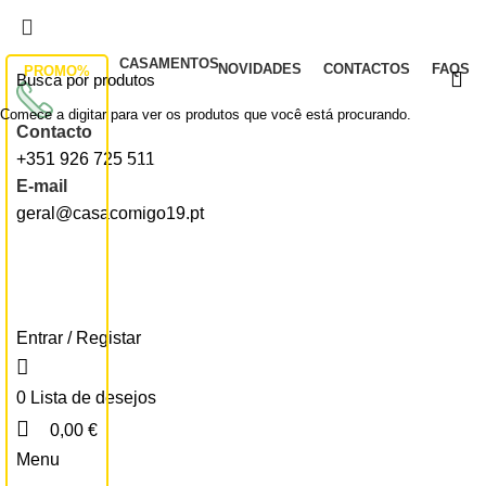
Todos os artigos encontram-se isentos de IVA ao
abrigo do artigo 57.º do CIVA
CASAMENTOS
NOVIDADES
CONTACTOS
FAQS
PROMO%
Convites
Comece a digitar para ver os produtos que você está procurando.
Marcadores de Mesa
Contacto
+351 926 725 511
Seatingplans
E-mail
Quadro de Receção
geral@casacomigo19.pt
Ementas
Livros de Honra
Convites em Formato digital
Entrar / Registar
Complementos
Convites Para Padrinhos
0
Lista de desejos
Despedida de Solteiro
0,00
€
Menu
Etiquetas