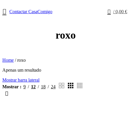
0
Contactar CasaComigo
/
0,00
€
roxo
Home
/
roxo
Apenas um resultado
Mostrar barra lateral
Mostrar
9
12
18
24