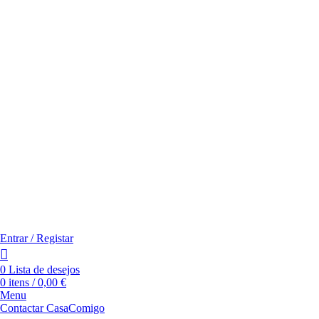
Entrar / Registar
0
Lista de desejos
0
itens
/
0,00
€
Menu
Contactar CasaComigo