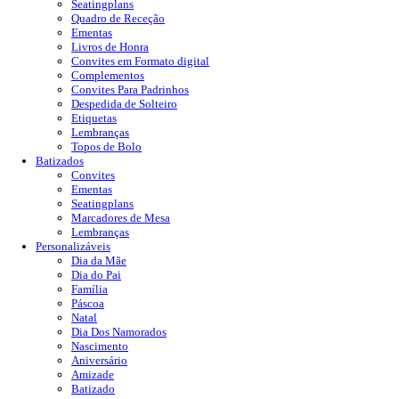
Seatingplans
Quadro de Receção
Ementas
Livros de Honra
Convites em Formato digital
Complementos
Convites Para Padrinhos
Despedida de Solteiro
Etiquetas
Lembranças
Topos de Bolo
Batizados
Convites
Ementas
Seatingplans
Marcadores de Mesa
Lembranças
Personalizáveis
Dia da Mãe
Dia do Pai
Família
Páscoa
Natal
Dia Dos Namorados
Nascimento
Aniversário
Amizade
Batizado