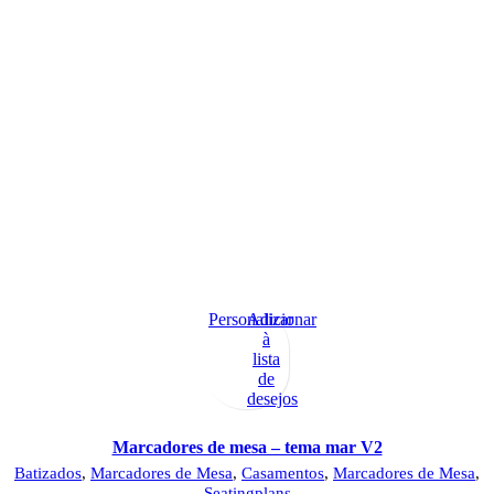
Personalizar
Adicionar
à
lista
de
desejos
Marcadores de mesa – tema mar V2
Batizados
,
Marcadores de Mesa
,
Casamentos
,
Marcadores de Mesa
,
Seatingplans