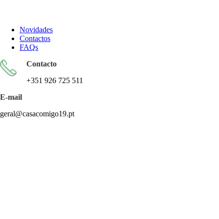
Todos os artigos encontram-se isentos de IVA ao abrigo do artigo
57.º do CIVA
Novidades
Contactos
FAQs
Contacto
+351 926 725 511
E-mail
geral@casacomigo19.pt