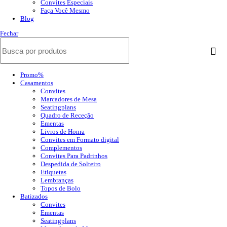
Convites Especiais
Faça Você Mesmo
Blog
Fechar
Promo%
Casamentos
Convites
Marcadores de Mesa
Seatingplans
Quadro de Receção
Ementas
Livros de Honra
Convites em Formato digital
Complementos
Convites Para Padrinhos
Despedida de Solteiro
Etiquetas
Lembranças
Topos de Bolo
Batizados
Convites
Ementas
Seatingplans