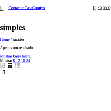
0
Contactar CasaComigo
/
0,00
€
simples
Home
/
simples
Apenas um resultado
Mostrar barra lateral
Mostrar
9
12
18
24