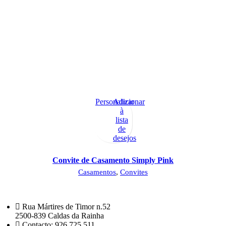
Personalizar
Adicionar
à
lista
de
desejos
Convite de Casamento Simply Pink
Casamentos
,
Convites
Rua Mártires de Timor n.52
2500-839 Caldas da Rainha
Contacto: 926 725 511