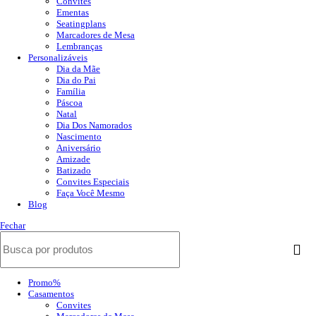
Convites
Ementas
Seatingplans
Marcadores de Mesa
Lembranças
Personalizáveis
Dia da Mãe
Dia do Pai
Família
Páscoa
Natal
Dia Dos Namorados
Nascimento
Aniversário
Amizade
Batizado
Convites Especiais
Faça Você Mesmo
Blog
Fechar
Promo%
Casamentos
Convites