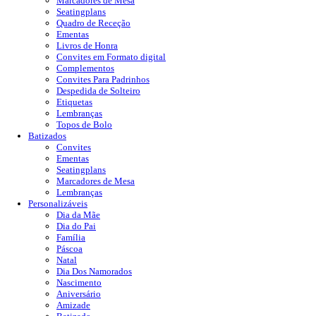
Marcadores de Mesa
Seatingplans
Quadro de Receção
Ementas
Livros de Honra
Convites em Formato digital
Complementos
Convites Para Padrinhos
Despedida de Solteiro
Etiquetas
Lembranças
Topos de Bolo
Batizados
Convites
Ementas
Seatingplans
Marcadores de Mesa
Lembranças
Personalizáveis
Dia da Mãe
Dia do Pai
Família
Páscoa
Natal
Dia Dos Namorados
Nascimento
Aniversário
Amizade