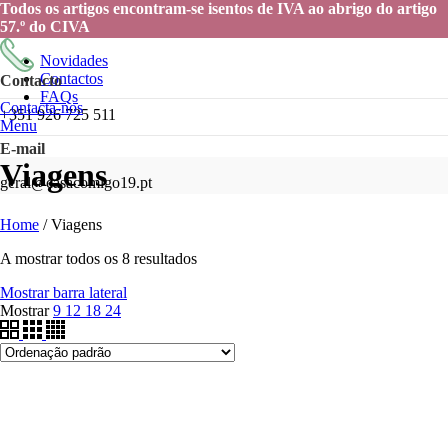
Todos os artigos encontram-se isentos de IVA ao abrigo do artigo
57.º do CIVA
Novidades
Contactos
Contacto
FAQs
Contacta-nos
+351 926 725 511
Menu
E-mail
Viagens
geral@casacomigo19.pt
Home
/
Viagens
A mostrar todos os 8 resultados
Mostrar barra lateral
Mostrar
9
12
18
24