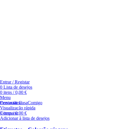
Entrar / Registar
0
Lista de desejos
0
itens
/
0,00
€
Menu
Personalizar
Contactar CasaComigo
Visualização rápida
Comparar
0
itens
/
0,00
€
Adicionar à lista de desejos