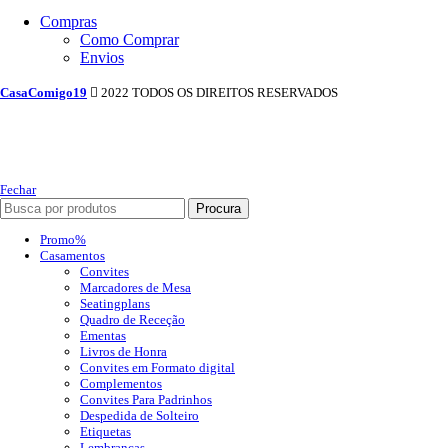
Compras
Como Comprar
Envios
CasaComigo19
2022 TODOS OS DIREITOS RESERVADOS
Fechar
Procura
Promo%
Casamentos
Convites
Marcadores de Mesa
Seatingplans
Quadro de Receção
Ementas
Livros de Honra
Convites em Formato digital
Complementos
Convites Para Padrinhos
Despedida de Solteiro
Etiquetas
Lembranças