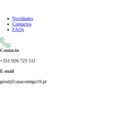
Todos os artigos encontram-se isentos de IVA ao abrigo do artigo
57.º do CIVA
Novidades
Contactos
FAQs
Contacto
+351 926 725 511
E-mail
geral@casacomigo19.pt