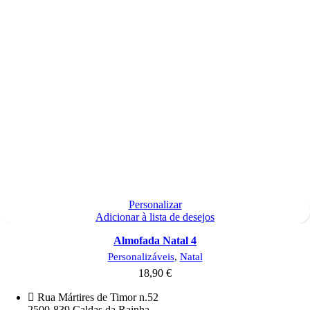
Personalizar
Adicionar à lista de desejos
Almofada Natal 4
Personalizáveis
,
Natal
18,90
€
Rua Mártires de Timor n.52
2500-839 Caldas da Rainha