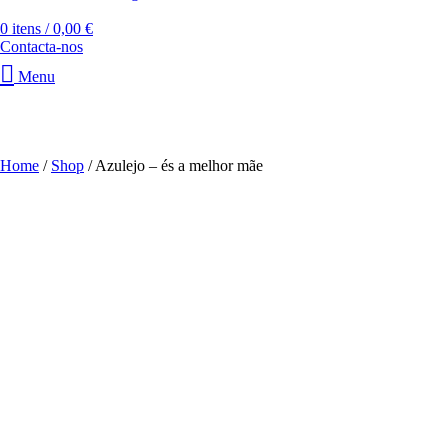
0
itens
/
0,00
€
Contacta-nos
Menu
Clique para ampliar
Home
/
Shop
/
Azulejo – és a melhor mãe