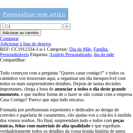
Personalizar este artigo
Quantidade
de
Adicionar ao carrinho
Azulejo
Comparar
-
Adicionar à lista de desejos
és
REF:
CC1912334-1-a-1
Categorias:
Dia da Mãe
,
Família
,
a
Personalizáveis
Etiquetas:
Azulejo Personalizado
,
dia da mãe
melhor
Compartilhar:
mãe
Tudo começou com a pergunta "Queres casar comigo?" e todos os
caminhos vos trouxeram aqui, a organizar um dia inesquecível com
todos os mais surpreendentes detalhes. Depois de tantas decisões
importantes, chega a hora de
anunciar a todos o dia deste grande
momento
, e que melhor forma de o fazer se não contar com a empresa
Casa Comigo? Parece que aqui tudo encaixa.
Formada por profissionais experientes e dedicados ao design de
convites e papelaria de casamentos, vão ajudar-vos a criá-los à medida
dos vossos sonhos. No final, surpreendam tudo e todos com
peças
únicas, feitas com materiais de alta qualidade
e que espelham
verdadeiramente todos os detalhes da vossa bonita história de amor.