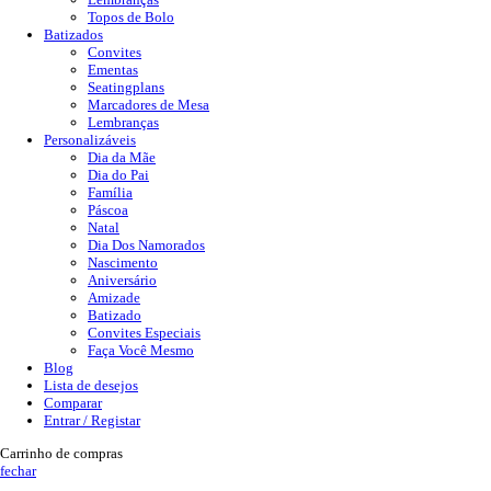
Topos de Bolo
Batizados
Convites
Ementas
Seatingplans
Marcadores de Mesa
Lembranças
Personalizáveis
Dia da Mãe
Dia do Pai
Família
Páscoa
Natal
Dia Dos Namorados
Nascimento
Aniversário
Amizade
Batizado
Convites Especiais
Faça Você Mesmo
Blog
Lista de desejos
Comparar
Entrar / Registar
Carrinho de compras
fechar