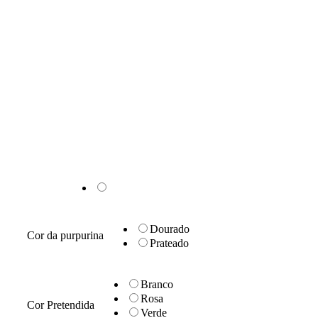
Dourado
Cor da purpurina
Prateado
Branco
Rosa
Cor Pretendida
Verde