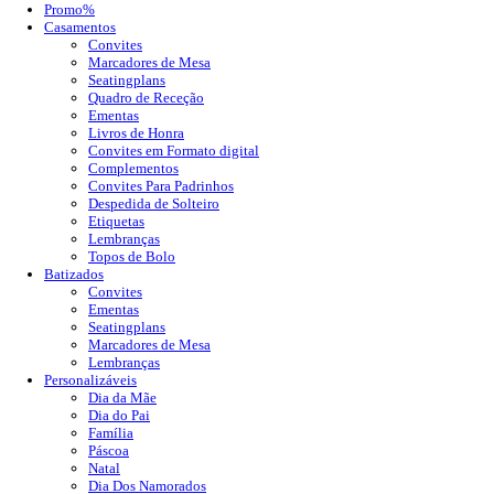
Promo%
Casamentos
Convites
Marcadores de Mesa
Seatingplans
Quadro de Receção
Ementas
Livros de Honra
Convites em Formato digital
Complementos
Convites Para Padrinhos
Despedida de Solteiro
Etiquetas
Lembranças
Topos de Bolo
Batizados
Convites
Ementas
Seatingplans
Marcadores de Mesa
Lembranças
Personalizáveis
Dia da Mãe
Dia do Pai
Família
Páscoa
Natal
Dia Dos Namorados