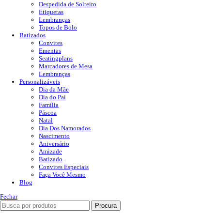
Despedida de Solteiro
Etiquetas
Lembranças
Topos de Bolo
Batizados
Convites
Ementas
Seatingplans
Marcadores de Mesa
Lembranças
Personalizáveis
Dia da Mãe
Dia do Pai
Família
Páscoa
Natal
Dia Dos Namorados
Nascimento
Aniversário
Amizade
Batizado
Convites Especiais
Faça Você Mesmo
Blog
Fechar
Procura