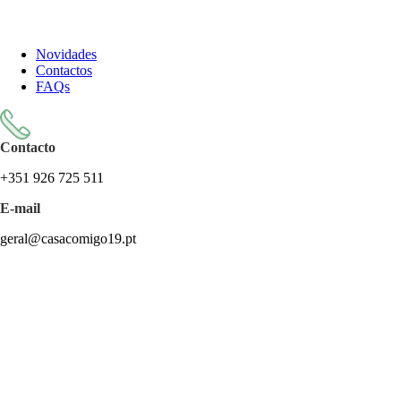
Todos os artigos encontram-se isentos de IVA ao abrigo do artigo
57.º do CIVA
Novidades
Contactos
FAQs
Contacto
+351 926 725 511
E-mail
geral@casacomigo19.pt