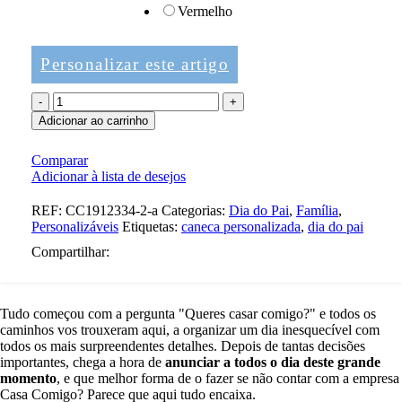
Vermelho
Personalizar este artigo
Quantidade
de
Adicionar ao carrinho
Caneca
-
Comparar
és
Adicionar à lista de desejos
o
melhor
REF:
CC1912334-2-a
Categorias:
Dia do Pai
,
Família
,
pai
Personalizáveis
Etiquetas:
caneca personalizada
,
dia do pai
Compartilhar:
Tudo começou com a pergunta "Queres casar comigo?" e todos os
caminhos vos trouxeram aqui, a organizar um dia inesquecível com
todos os mais surpreendentes detalhes. Depois de tantas decisões
importantes, chega a hora de
anunciar a todos o dia deste grande
momento
, e que melhor forma de o fazer se não contar com a empresa
Casa Comigo? Parece que aqui tudo encaixa.