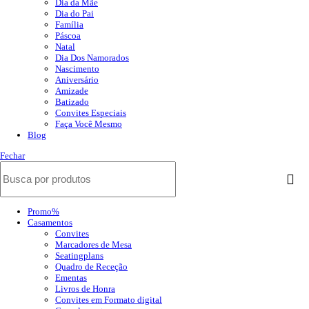
Dia da Mãe
Dia do Pai
Família
Páscoa
Natal
Dia Dos Namorados
Nascimento
Aniversário
Amizade
Batizado
Convites Especiais
Faça Você Mesmo
Blog
Fechar
Promo%
Casamentos
Convites
Marcadores de Mesa
Seatingplans
Quadro de Receção
Ementas
Livros de Honra
Convites em Formato digital