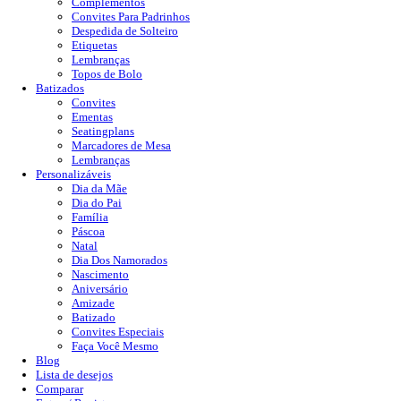
Complementos
Convites Para Padrinhos
Despedida de Solteiro
Etiquetas
Lembranças
Topos de Bolo
Batizados
Convites
Ementas
Seatingplans
Marcadores de Mesa
Lembranças
Personalizáveis
Dia da Mãe
Dia do Pai
Família
Páscoa
Natal
Dia Dos Namorados
Nascimento
Aniversário
Amizade
Batizado
Convites Especiais
Faça Você Mesmo
Blog
Lista de desejos
Comparar