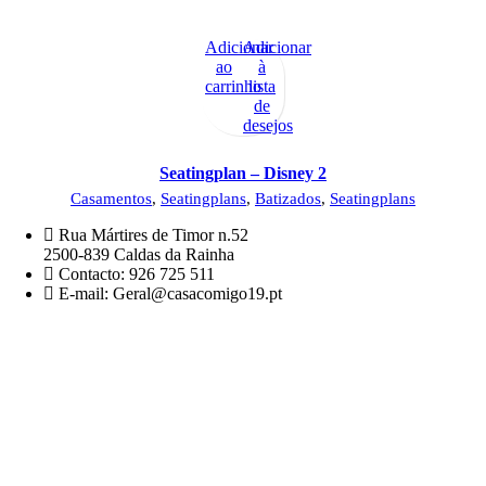
Adicionar
Adicionar
ao
à
carrinho
lista
de
desejos
Seatingplan – Disney 2
Casamentos
,
Seatingplans
,
Batizados
,
Seatingplans
Rua Mártires de Timor n.52
2500-839 Caldas da Rainha
Contacto: 926 725 511
E-mail: Geral@casacomigo19.pt