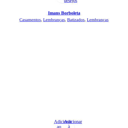
desejos
Imans Borboleta
Casamentos
,
Lembranças
,
Batizados
,
Lembranças
Adicionar
Adicionar
ao
à