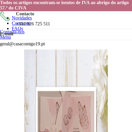
Todos os artigos encontram-se isentos de IVA ao abrigo do artigo
57.º do CIVA
Contacto
Novidades
Contactos
+351 926 725 511
FAQs
Contacta-nos
E-mail
Menu
geral@casacomigo19.pt