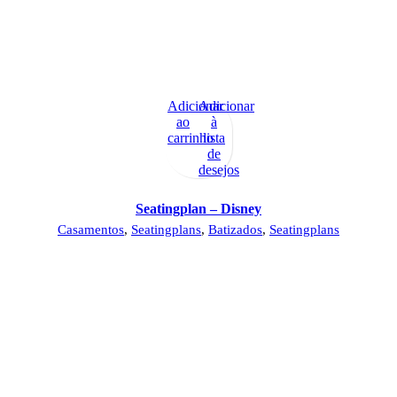
Adicionar
Adicionar
ao
à
carrinho
lista
de
desejos
Seatingplan – Disney
Casamentos
,
Seatingplans
,
Batizados
,
Seatingplans