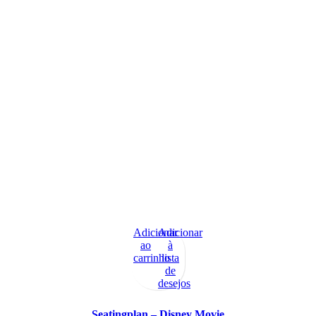
Adicionar
Adicionar
ao
à
carrinho
lista
de
desejos
Seatingplan – Disney Movie