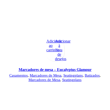
Adicionar
Adicionar
ao
à
carrinho
lista
de
desejos
Marcadores de mesa – Eucalyptus Glamour
Casamentos
,
Marcadores de Mesa
,
Seatingplans
,
Batizados
,
Marcadores de Mesa
,
Seatingplans