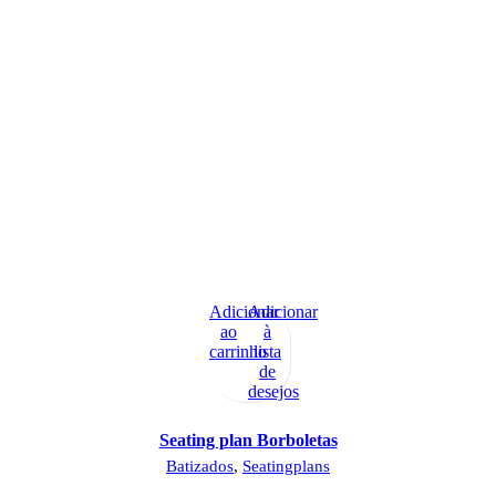
Adicionar
Adicionar
ao
à
carrinho
lista
de
desejos
Seating plan Borboletas
Batizados
,
Seatingplans