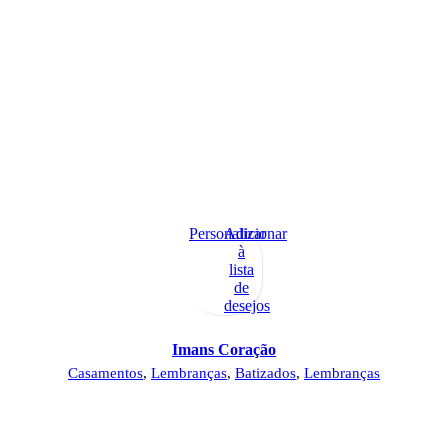
Personalizar
Adicionar
à
lista
de
desejos
Imans Coração
Casamentos
,
Lembranças
,
Batizados
,
Lembranças