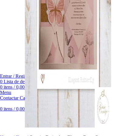
Entrar / Registar
0
Lista de desejos
0
itens
/
0,00
€
Menu
Contactar CasaComigo
0
itens
/
0,00
€