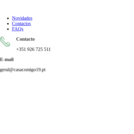
Todos os artigos encontram-se isentos de IVA ao abrigo do artigo
57.º do CIVA
Novidades
Contactos
FAQs
Contacto
+351 926 725 511
E-mail
geral@casacomigo19.pt