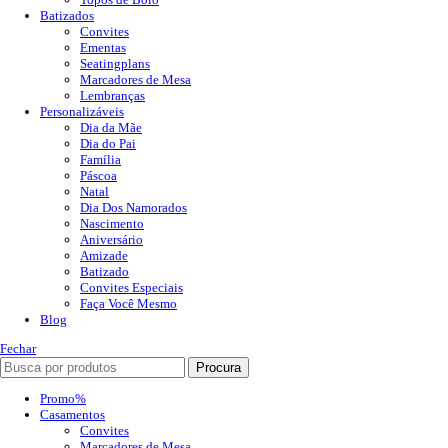
Batizados
Convites
Ementas
Seatingplans
Marcadores de Mesa
Lembranças
Personalizáveis
Dia da Mãe
Dia do Pai
Família
Páscoa
Natal
Dia Dos Namorados
Nascimento
Aniversário
Amizade
Batizado
Convites Especiais
Faça Você Mesmo
Blog
Fechar
Procura
Promo%
Casamentos
Convites
Marcadores de Mesa