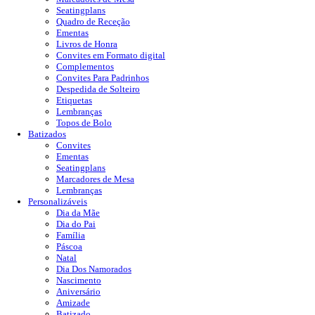
Seatingplans
Quadro de Receção
Ementas
Livros de Honra
Convites em Formato digital
Complementos
Convites Para Padrinhos
Despedida de Solteiro
Etiquetas
Lembranças
Topos de Bolo
Batizados
Convites
Ementas
Seatingplans
Marcadores de Mesa
Lembranças
Personalizáveis
Dia da Mãe
Dia do Pai
Família
Páscoa
Natal
Dia Dos Namorados
Nascimento
Aniversário
Amizade
Batizado