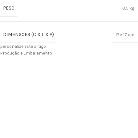
PESO
0,5 kg
DIMENSÕES (C X L X A)
12 × 17 cm
personalize este artigo
Produção e Embalamento