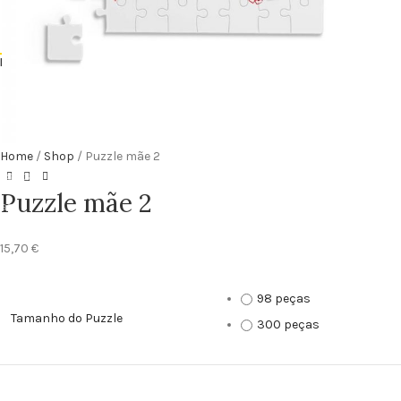
Lembranças
Topos de Bolo
PERSONALIZÁVEIS
BLOG
ia da Mãe
ia do Pai
amília
Home
/
Shop
/
Puzzle mãe 2
áscoa
Puzzle mãe 2
atal
ia Dos Namorados
15,70
€
ascimento
niversário
98 peças
Tamanho do Puzzle
300 peças
mizade
atizado
onvites Especiais