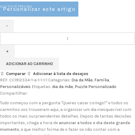
aça Você Mesmo
Personalizar este artigo
Quantidade
de
Puzzle
mãe
2
ADICIONAR AO CARRINHO
Comparar
Adicionar à lista de desejos
REF:
CC1912334-1-a-1-1-1-1
Categorias:
Dia da Mãe
,
Família
,
Personalizáveis
Etiquetas:
dia da mãe
,
Puzzle Personalizado
Compartilhar:
Tudo começou com a pergunta "Queres casar comigo?" e todos os
caminhos vos trouxeram aqui, a organizar um dia inesquecível com
todos os mais surpreendentes detalhes. Depois de tantas decisões
importantes, chega a hora de
anunciar a todos o dia deste grande
momento
, e que melhor forma de o fazer se não contar com a