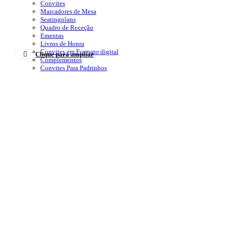
Convites
Marcadores de Mesa
Seatingplans
Quadro de Receção
Ementas
Livros de Honra
Convites em Formato digital
Clique para ampliar
Complementos
Convites Para Padrinhos
Despedida de Solteiro
Etiquetas
Lembranças
Topos de Bolo
Batizados
Convites
Ementas
Seatingplans
Marcadores de Mesa
Lembranças
Personalizáveis
Dia da Mãe
Dia do Pai
Família
Páscoa
Natal
Dia Dos Namorados
Nascimento
Aniversário