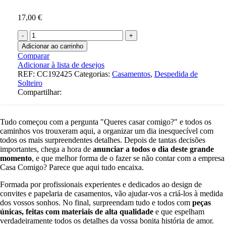
17,00
€
Quantidade
de
Adicionar ao carrinho
T-
Comparar
shirts
Adicionar à lista de desejos
Despedida
REF:
CC192425
Categorias:
Casamentos
,
Despedida de
de
Solteiro
solteiro
Compartilhar:
Tudo começou com a pergunta "Queres casar comigo?" e todos os
caminhos vos trouxeram aqui, a organizar um dia inesquecível com
todos os mais surpreendentes detalhes. Depois de tantas decisões
importantes, chega a hora de
anunciar a todos o dia deste grande
momento
, e que melhor forma de o fazer se não contar com a empresa
Casa Comigo? Parece que aqui tudo encaixa.
Formada por profissionais experientes e dedicados ao design de
convites e papelaria de casamentos, vão ajudar-vos a criá-los à medida
dos vossos sonhos. No final, surpreendam tudo e todos com
peças
únicas, feitas com materiais de alta qualidade
e que espelham
verdadeiramente todos os detalhes da vossa bonita história de amor.