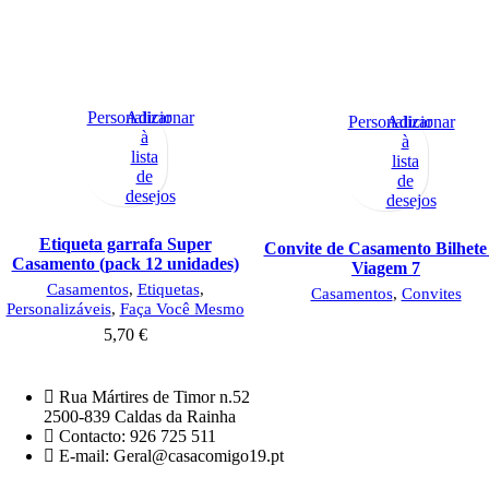
Personalizar
Adicionar
Personalizar
Adicionar
à
à
lista
lista
de
de
desejos
desejos
Etiqueta garrafa Super
Convite de Casamento Bilhete
Casamento (pack 12 unidades)
Viagem 7
Casamentos
,
Etiquetas
,
Casamentos
,
Convites
Personalizáveis
,
Faça Você Mesmo
5,70
€
Rua Mártires de Timor n.52
2500-839 Caldas da Rainha
Contacto: 926 725 511
E-mail: Geral@casacomigo19.pt