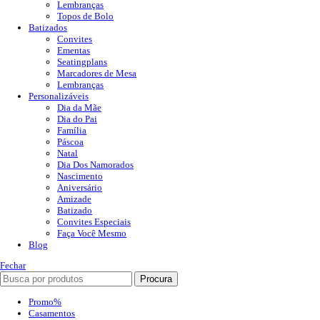
Lembranças
Topos de Bolo
Batizados
Convites
Ementas
Seatingplans
Marcadores de Mesa
Lembranças
Personalizáveis
Dia da Mãe
Dia do Pai
Família
Páscoa
Natal
Dia Dos Namorados
Nascimento
Aniversário
Amizade
Batizado
Convites Especiais
Faça Você Mesmo
Blog
Fechar
Procura
Promo%
Casamentos