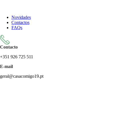
Todos os artigos encontram-se isentos de IVA ao abrigo do artigo
57.º do CIVA
Novidades
Contactos
FAQs
Contacto
+351 926 725 511
E-mail
geral@casacomigo19.pt