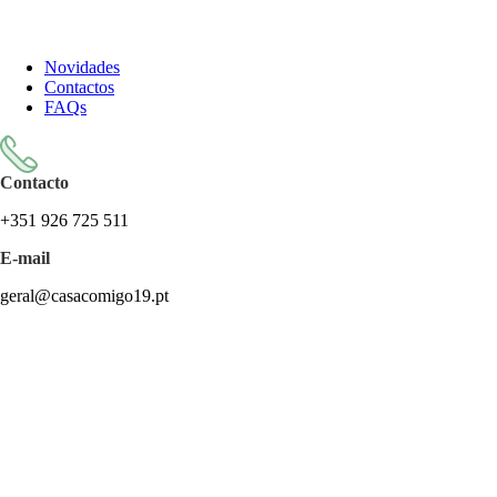
Todos os artigos encontram-se isentos de IVA ao abrigo do artigo
57.º do CIVA
Novidades
Contactos
FAQs
Contacto
+351 926 725 511
E-mail
geral@casacomigo19.pt