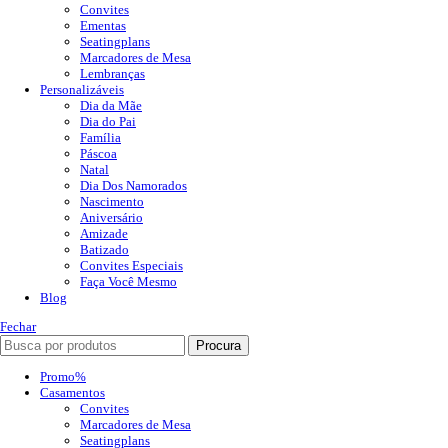
Convites
Ementas
Seatingplans
Marcadores de Mesa
Lembranças
Personalizáveis
Dia da Mãe
Dia do Pai
Família
Páscoa
Natal
Dia Dos Namorados
Nascimento
Aniversário
Amizade
Batizado
Convites Especiais
Faça Você Mesmo
Blog
Fechar
Procura
Promo%
Casamentos
Convites
Marcadores de Mesa
Seatingplans