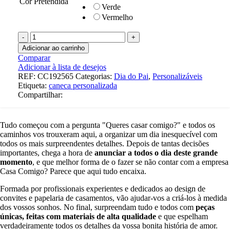
Cor Pretendida
Verde
Vermelho
Quantidade
de
Adicionar ao carrinho
Caneca
Comparar
Dia
Adicionar à lista de desejos
do
REF:
CC192565
Categorias:
Dia do Pai
,
Personalizáveis
pai
Etiqueta:
caneca personalizada
3
Compartilhar:
Tudo começou com a pergunta "Queres casar comigo?" e todos os
caminhos vos trouxeram aqui, a organizar um dia inesquecível com
todos os mais surpreendentes detalhes. Depois de tantas decisões
importantes, chega a hora de
anunciar a todos o dia deste grande
momento
, e que melhor forma de o fazer se não contar com a empresa
Casa Comigo? Parece que aqui tudo encaixa.
Formada por profissionais experientes e dedicados ao design de
convites e papelaria de casamentos, vão ajudar-vos a criá-los à medida
dos vossos sonhos. No final, surpreendam tudo e todos com
peças
únicas, feitas com materiais de alta qualidade
e que espelham
verdadeiramente todos os detalhes da vossa bonita história de amor.