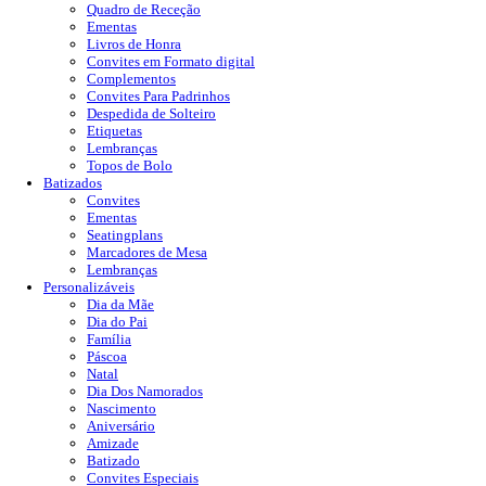
Quadro de Receção
Ementas
Livros de Honra
Convites em Formato digital
Complementos
Convites Para Padrinhos
Despedida de Solteiro
Etiquetas
Lembranças
Topos de Bolo
Batizados
Convites
Ementas
Seatingplans
Marcadores de Mesa
Lembranças
Personalizáveis
Dia da Mãe
Dia do Pai
Família
Páscoa
Natal
Dia Dos Namorados
Nascimento
Aniversário
Amizade
Batizado
Convites Especiais