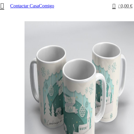
0
Contactar CasaComigo
/
0,00
€