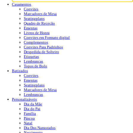
Casamentos
Convites
Marcadores de Mesa
Seatingplans
Quadro de Receção
Ementas
Livros de Honra
Convites em Formato digital
Complementos
Convites Para Padrinhos
Despedida de Solteiro
Etiquetas
Lembranças
Topos de Bolo
Batizados
Convites
Ementas
Seatingplans
Marcadores de Mesa
Lembranças
Personalizáveis
Dia da Mãe
Dia do Pai
Família
Páscoa
Natal
Dia Dos Namorados
Nascimento