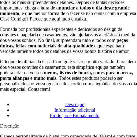
todos os mais surpreendentes detalhes. Depois de tantas decisões
importantes, chega a hora de
anunciar a todos o dia deste grande
momento
, e que melhor forma de o fazer se não contar com a empresa
Casa Comigo? Parece que aqui tudo encaixa.
Formada por profissionais experientes e dedicados ao design de
convites e papelaria de casamentos, vão ajudar-vos a criá-los à medida
dos vossos sonhos. No final, surpreendam tudo e todos com
peças
únicas, feitas com materiais de alta qualidade
e que espelham
verdadeiramente todos os detalhes da vossa bonita história de amor.
O leque de ofertas da Casa Comigo é vasto e muito variado. Para além
dos vossos convites de casamento, esta simpática equipa também
poderá criar os vossos
menus, livros de honra, cones para o arroz,
porta alianças e muito mais.
Todos estes produtos poderão ser
personalizados ao vosso gosto e de acordo com a temática do vosso dia
mais especial. Contactem!
Descrição
Informação adicional
Produção e Embalamento
Descrição
Caneca personalizada de Natal com capacidade de 330 ml e com frase