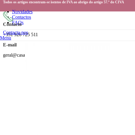
Todos os artigos encontram-se isentos de IVA ao abrigo do artigo 57.º do CIVA
Novidades
Contactos
FAQs
Contacto
Contacta-nos
+351 926 725 511
Menu
E-mail
geral@casacomigo19.pt