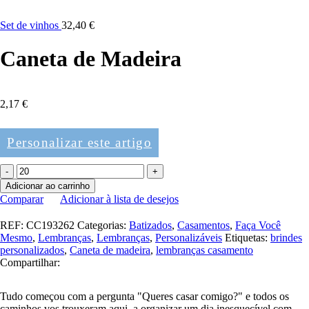
Set de vinhos
32,40
€
Caneta de Madeira
2,17
€
Personalizar este artigo
Quantidade
de
Adicionar ao carrinho
Caneta
Comparar
Adicionar à lista de desejos
de
Madeira
REF:
CC193262
Categorias:
Batizados
,
Casamentos
,
Faça Você
Mesmo
,
Lembranças
,
Lembranças
,
Personalizáveis
Etiquetas:
brindes
personalizados
,
Caneta de madeira
,
lembranças casamento
Compartilhar:
Tudo começou com a pergunta "Queres casar comigo?" e todos os
caminhos vos trouxeram aqui, a organizar um dia inesquecível com