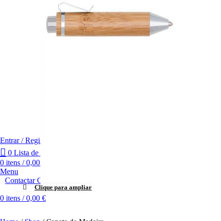
Entrar / Registar
0
Lista de desejos
0
itens
/
0,00
€
Menu
Contactar CasaComigo
Clique para ampliar
0
itens
/
0,00
€