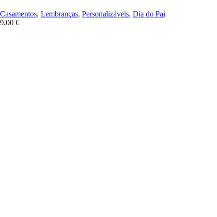
Casamentos
,
Lembranças
,
Personalizáveis
,
Dia do Pai
9,00
€