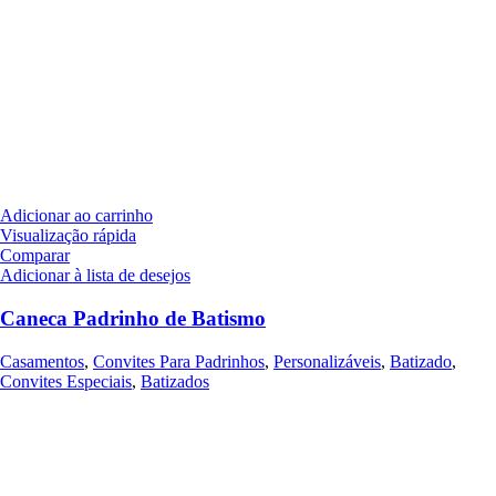
Adicionar ao carrinho
Visualização rápida
Comparar
Adicionar à lista de desejos
Caneca Padrinho de Batismo
Casamentos
,
Convites Para Padrinhos
,
Personalizáveis
,
Batizado
,
Convites Especiais
,
Batizados