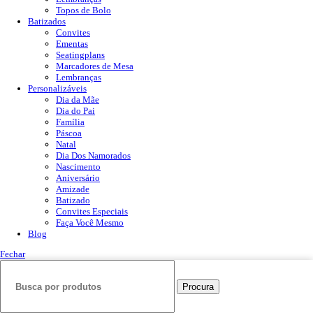
Topos de Bolo
Batizados
Convites
Ementas
Seatingplans
Marcadores de Mesa
Lembranças
Personalizáveis
Dia da Mãe
Dia do Pai
Família
Páscoa
Natal
Dia Dos Namorados
Nascimento
Aniversário
Amizade
Batizado
Convites Especiais
Faça Você Mesmo
Blog
Fechar
Procura