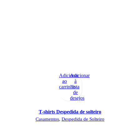
Adicionar
Adicionar
ao
à
carrinho
lista
de
desejos
T-shirts Despedida de solteiro
Casamentos
,
Despedida de Solteiro