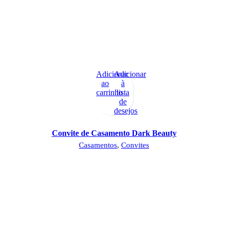
Adicionar
Adicionar
ao
à
carrinho
lista
de
desejos
Convite de Casamento Dark Beauty
Casamentos
,
Convites