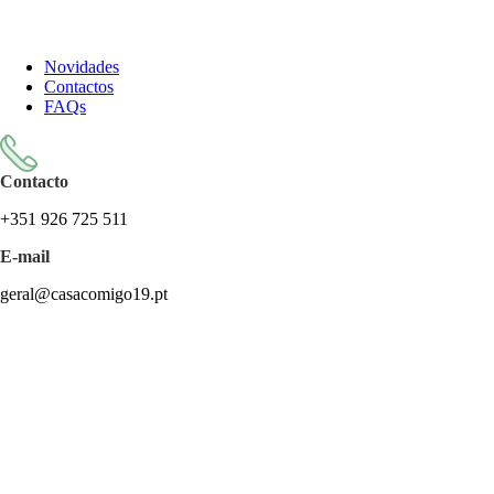
Todos os artigos encontram-se isentos de IVA ao abrigo do artigo
57.º do CIVA
Novidades
Contactos
FAQs
Contacto
+351 926 725 511
E-mail
geral@casacomigo19.pt