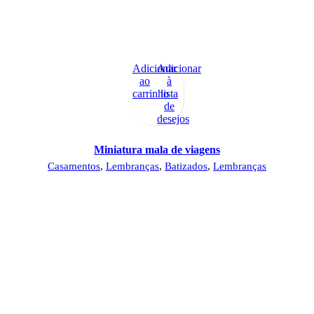
Adicionar
Adicionar
ao
à
carrinho
lista
de
desejos
Miniatura mala de viagens
Casamentos
,
Lembranças
,
Batizados
,
Lembranças