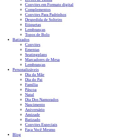
Convites em Formato digital
Complementos
Convites Para Padrinhos
Despedida de Solteiro
Etiquetas
Lembranças
Topos de Bolo
Batizados
Convites
Ementas
Seatingplans
Marcadores de Mesa
Lembranças
Personalizáveis
Dia da Mãe
Dia do Pai
Família
Páscoa
Natal
Dia Dos Namorados
Nascimento
Aniversário
Amizade
Batizado
Convites Especiais
Faça Você Mesmo
Blog