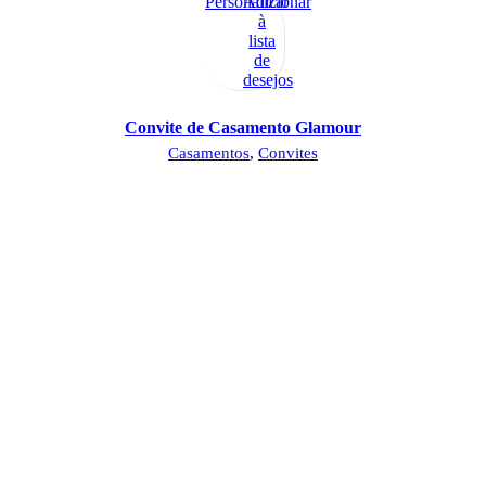
Personalizar
Adicionar
à
lista
de
desejos
Convite de Casamento Glamour
Casamentos
,
Convites