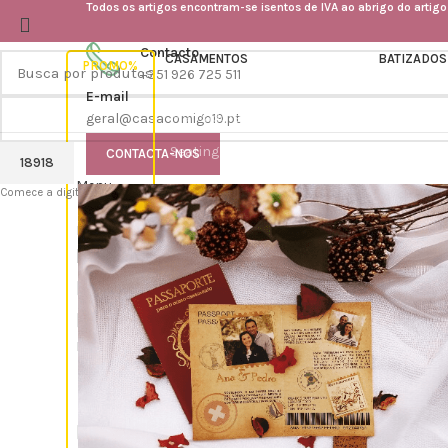
Todos os artigos encontram-se isentos de IVA ao abrigo do artigo
Contacto
CASAMENTOS
BATIZADOS
PROMO%
+351 926 725 511
Convites
Convites
E-mail
Marcadores de Mesa
Ementas
geral@casacomigo19.pt
Seatingplans
Seatingp
CONTACTA-NOS
Menu
Quadro de Receção
Marcador
Comece a digitar para ver os produtos que você está procurando.
Ementas
Lembran
Entrar / Registar
Livros de Honra
Convites em Formato digital
0
Lista de desejos
Complementos
Menu
Convites Para Padrinhos
CONTACTAR CASACOMIGO
Despedida de Solteiro
Etiquetas
/