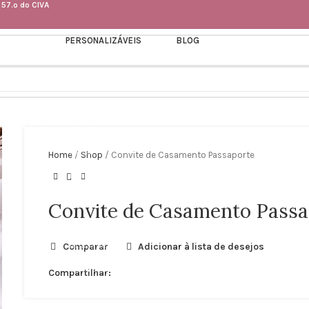
 57.º do CIVA
PERSONALIZÁVEIS
BLOG
Dia da Mãe
Dia do Pai
lans
Família
es de Mesa
Páscoa
ças
Natal
Home
/
Shop
/
Convite de Casamento Passaporte
Dia Dos Namorados
Nascimento
Convite de Casamento Passa
Aniversário
Amizade
Comparar
Adicionar à lista de desejos
Batizado
Compartilhar:
Convites Especiais