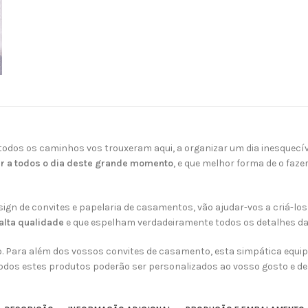
Faça Você Mesmo
odos os caminhos vos trouxeram aqui, a organizar um dia inesquecí
r a todos o dia deste grande momento
, e que melhor forma de o fa
sign de convites e papelaria de casamentos, vão ajudar-vos a criá-lo
alta qualidade
e que espelham verdadeiramente todos os detalhes da 
ado. Para além dos vossos convites de casamento, esta simpática equ
odos estes produtos poderão ser personalizados ao vosso gosto e de 