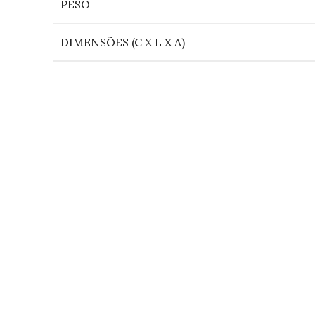
PESO
DIMENSÕES (C X L X A)