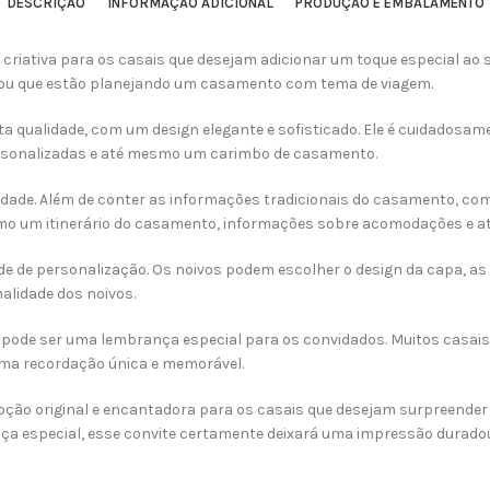
DESCRIÇÃO
INFORMAÇÃO ADICIONAL
PRODUÇÃO E EMBALAMENTO
criativa para os casais que desejam adicionar um toque especial ao
ar ou que estão planejando um casamento com tema de viagem.
lta qualidade, com um design elegante e sofisticado. Ele é cuidados
ersonalizadas e até mesmo um carimbo de casamento.
idade. Além de conter as informações tradicionais do casamento, como
omo um itinerário do casamento, informações sobre acomodações e 
de de personalização. Os noivos podem escolher o design da capa, as 
nalidade dos noivos.
pode ser uma lembrança especial para os convidados. Muitos casais
uma recordação única e memorável.
ão original e encantadora para os casais que desejam surpreender 
nça especial, esse convite certamente deixará uma impressão durado