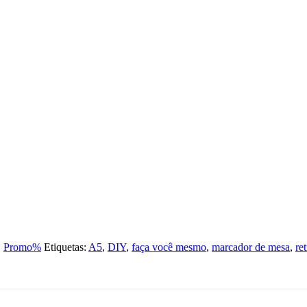
,
Promo%
Etiquetas:
A5
,
DIY
,
faça você mesmo
,
marcador de mesa
,
re