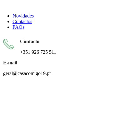
Todos os artigos encontram-se isentos de IVA ao abrigo do artigo 57.º do CIVA
Novidades
Contactos
FAQs
Contacto
+351 926 725 511
E-mail
geral@casacomigo19.pt