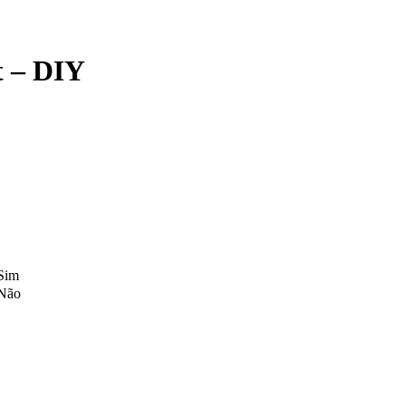
t – DIY
Sim
Não