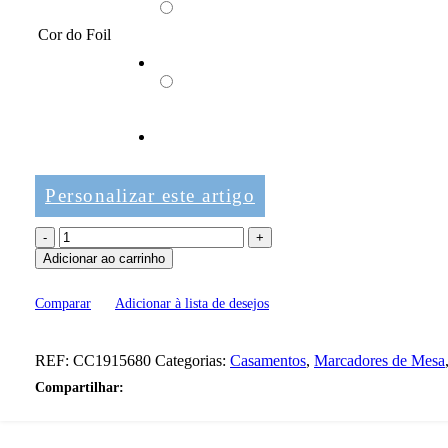
Cor do Foil
Personalizar este artigo
Quantidade
de
Adicionar ao carrinho
Marcador
de
Comparar
Adicionar à lista de desejos
mesa
A5
Portrait
REF:
-
CC1915680
Categorias:
Casamentos
,
Marcadores de Mesa
DIY
Compartilhar: