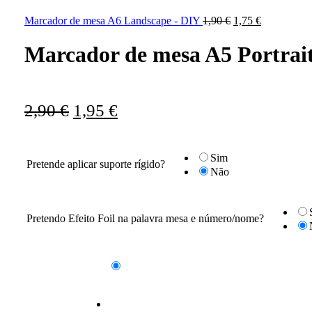
O
O
Marcador de mesa A6 Landscape - DIY
1,90
€
1,75
€
preço
preço
original
atual
Marcador de mesa A5 Portrai
era:
é:
1,90 €.
1,75 €.
O
O
2,90
€
1,95
€
preço
preço
original
atual
Sim
Pretende aplicar suporte rígido?
era:
é:
Não
2,90 €.
1,95 €.
Pretendo Efeito Foil na palavra mesa e número/nome?