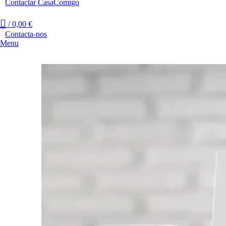
Contactar CasaComigo
/
0,00
€
Contacta-nos
Menu