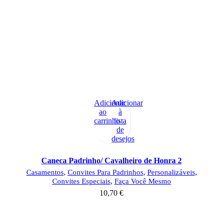
Adicionar
Adicionar
ao
à
carrinho
lista
de
desejos
Caneca Padrinho/ Cavalheiro de Honra 2
Casamentos
,
Convites Para Padrinhos
,
Personalizáveis
,
Convites Especiais
,
Faça Você Mesmo
10,70
€