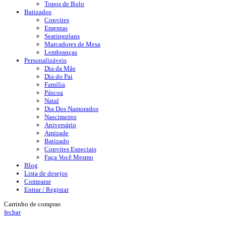
Topos de Bolo
Batizados
Convites
Ementas
Seatingplans
Marcadores de Mesa
Lembranças
Personalizáveis
Dia da Mãe
Dia do Pai
Família
Páscoa
Natal
Dia Dos Namorados
Nascimento
Aniversário
Amizade
Batizado
Convites Especiais
Faça Você Mesmo
Blog
Lista de desejos
Comparar
Entrar / Registar
Carrinho de compras
fechar