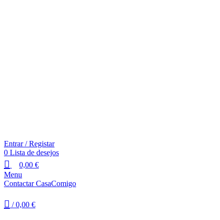
Entrar / Registar
0
Lista de desejos
0,00
€
Menu
Contactar CasaComigo
/
0,00
€
Clique para ampliar