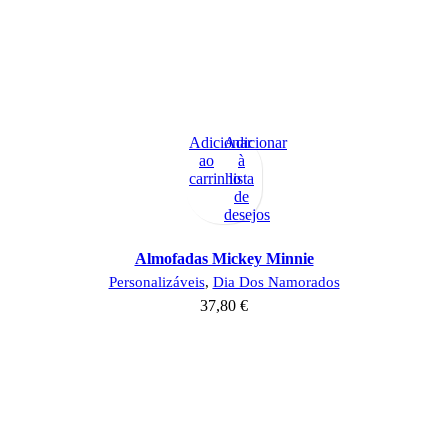
Adicionar
Adicionar
ao
à
carrinho
lista
de
desejos
Almofadas Mickey Minnie
Personalizáveis
,
Dia Dos Namorados
37,80
€