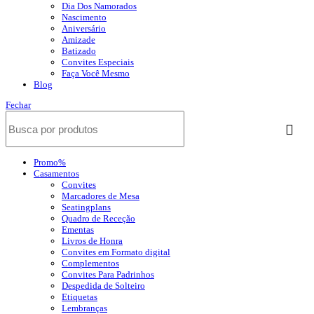
Dia Dos Namorados
Nascimento
Aniversário
Amizade
Batizado
Convites Especiais
Faça Você Mesmo
Blog
Fechar
Promo%
Casamentos
Convites
Marcadores de Mesa
Seatingplans
Quadro de Receção
Ementas
Livros de Honra
Convites em Formato digital
Complementos
Convites Para Padrinhos
Despedida de Solteiro
Etiquetas
Lembranças