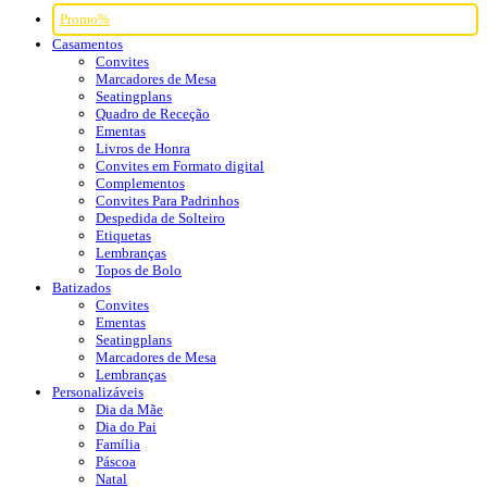
Promo%
Casamentos
Convites
Marcadores de Mesa
Seatingplans
Quadro de Receção
Ementas
Livros de Honra
Convites em Formato digital
Complementos
Convites Para Padrinhos
Despedida de Solteiro
Etiquetas
Lembranças
Topos de Bolo
Batizados
Convites
Ementas
Seatingplans
Marcadores de Mesa
Lembranças
Personalizáveis
Dia da Mãe
Dia do Pai
Família
Páscoa
Natal