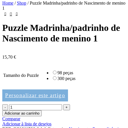
Home
/
Shop
/
Puzzle Madrinha/padrinho de Nascimento de menino
1
Puzzle Madrinha/padrinho de
Nascimento de menino 1
15,70
€
98 peças
Tamanho do Puzzle
300 peças
Personalizar este artigo
Quantidade
de
Adicionar ao carrinho
Puzzle
Comparar
Madrinha/padrinho
Adicionar à lista de desejos
de