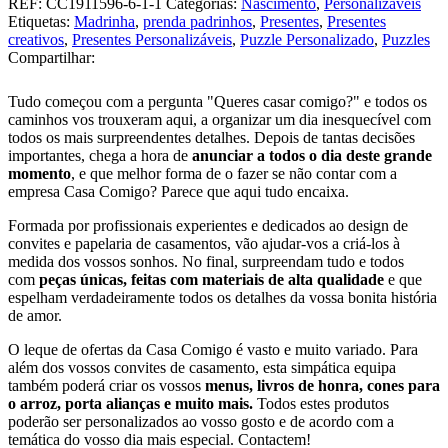
REF:
CC1911596-6-1-1
Categorias:
Nascimento
,
Personalizáveis
Nascimento
Etiquetas:
Madrinha
,
prenda padrinhos
,
Presentes
,
Presentes
de
creativos
,
Presentes Personalizáveis
,
Puzzle Personalizado
,
Puzzles
menino
Compartilhar:
1
Tudo começou com a pergunta "Queres casar comigo?" e todos os
caminhos vos trouxeram aqui, a organizar um dia inesquecível com
todos os mais surpreendentes detalhes. Depois de tantas decisões
importantes, chega a hora de
anunciar a todos o dia deste grande
momento
, e que melhor forma de o fazer se não contar com a
empresa Casa Comigo? Parece que aqui tudo encaixa.
Formada por profissionais experientes e dedicados ao design de
convites e papelaria de casamentos, vão ajudar-vos a criá-los à
medida dos vossos sonhos. No final, surpreendam tudo e todos
com
peças únicas, feitas com materiais de alta qualidade
e que
espelham verdadeiramente todos os detalhes da vossa bonita história
de amor.
O leque de ofertas da Casa Comigo é vasto e muito variado. Para
além dos vossos convites de casamento, esta simpática equipa
também poderá criar os vossos
menus, livros de honra, cones para
o arroz, porta alianças e muito mais.
Todos estes produtos
poderão ser personalizados ao vosso gosto e de acordo com a
temática do vosso dia mais especial. Contactem!