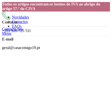
Todos os artigos encontram-se isentos de IVA ao abrigo do
artigo 57.º do CIVA
Novidades
Contactos
Contacto
FAQs
Contacta-nos
+351 926 725 511
Menu
E-mail
geral@casacomigo19.pt