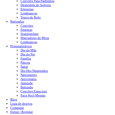
Convites Para Padrinhos
Despedida de Solteiro
Etiquetas
Lembranças
Topos de Bolo
Batizados
Convites
Ementas
Seatingplans
Marcadores de Mesa
Lembranças
Personalizáveis
Dia da Mãe
Dia do Pai
Família
Páscoa
Natal
Dia Dos Namorados
Nascimento
Aniversário
Amizade
Batizado
Convites Especiais
Faça Você Mesmo
Blog
Lista de desejos
Comparar
Entrar / Registar