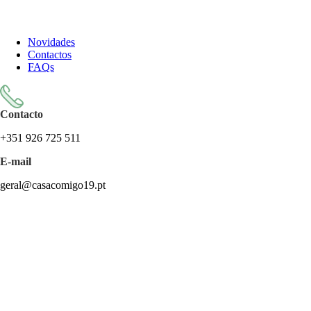
Todos os artigos encontram-se isentos de IVA ao abrigo do artigo
57.º do CIVA
Novidades
Contactos
FAQs
Contacto
+351 926 725 511
E-mail
geral@casacomigo19.pt