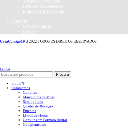
Trocas e Devoluções
Livro de Reclamações
Politica de Privacidade
Compras
Como Comprar
Envios
CasaComigo19
2022 TODOS OS DIREITOS RESERVADOS
Fechar
Procura
Promo%
Casamentos
Convites
Marcadores de Mesa
Seatingplans
Quadro de Receção
Ementas
Livros de Honra
Convites em Formato digital
Complementos