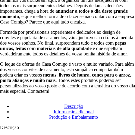
caminhos vos trouxeram aqui, a organizar um dia inesquecível com
todos os mais surpreendentes detalhes. Depois de tantas decisões
importantes, chega a hora de
anunciar a todos o dia deste grande
momento
, e que melhor forma de o fazer se não contar com a empresa
Casa Comigo? Parece que aqui tudo encaixa.
Formada por profissionais experientes e dedicados ao design de
convites e papelaria de casamentos, vão ajudar-vos a criá-los à medida
dos vossos sonhos. No final, surpreendam tudo e todos com
peças
únicas, feitas com materiais de alta qualidade
e que espelham
verdadeiramente todos os detalhes da vossa bonita história de amor.
O leque de ofertas da Casa Comigo é vasto e muito variado. Para além
dos vossos convites de casamento, esta simpática equipa também
poderá criar os vossos
menus, livros de honra, cones para o arroz,
porta alianças e muito mais.
Todos estes produtos poderão ser
personalizados ao vosso gosto e de acordo com a temática do vosso dia
mais especial. Contactem!
Descrição
Informação adicional
Produção e Embalamento
Descrição