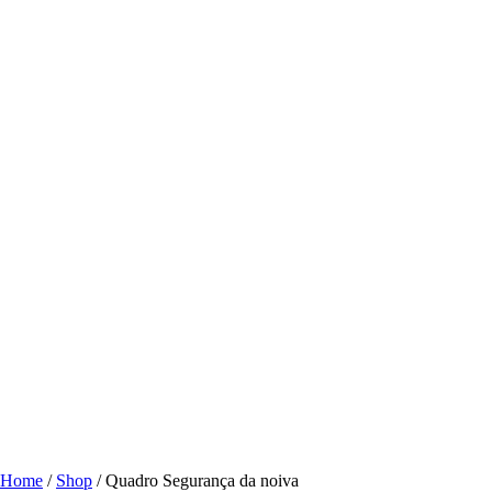
Clique para ampliar
Home
/
Shop
/
Quadro Segurança da noiva