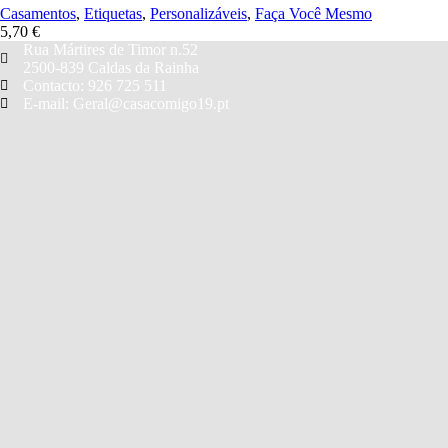
Casamentos
,
Etiquetas
,
Personalizáveis
,
Faça Você Mesmo
5,70
€
Rua Mártires de Timor n.52
2500-839 Caldas da Rainha
Contacto: 926 725 511
E-mail: Geral@casacomigo19.pt