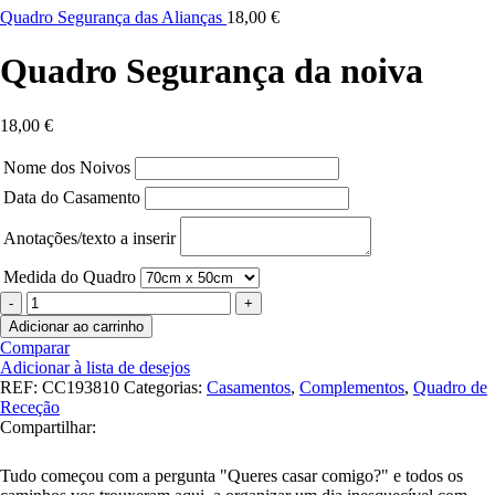
Quadro Segurança das Alianças
18,00
€
Quadro Segurança da noiva
18,00
€
Nome dos Noivos
Data do Casamento
Anotações/texto a inserir
Medida do Quadro
Quantidade
de
Adicionar ao carrinho
Quadro
Comparar
Segurança
Adicionar à lista de desejos
da
REF:
CC193810
Categorias:
Casamentos
,
Complementos
,
Quadro de
noiva
Receção
Compartilhar:
Tudo começou com a pergunta "Queres casar comigo?" e todos os