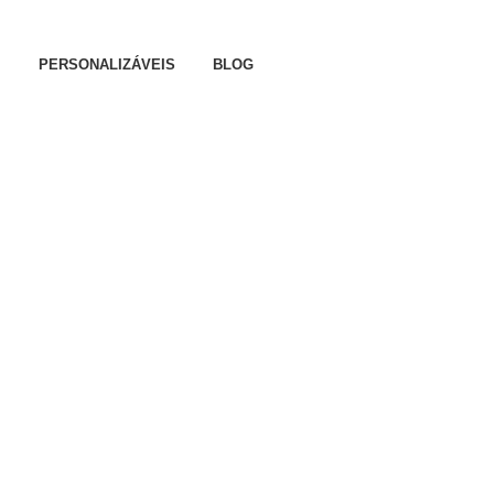
CIVA
PERSONALIZÁVEIS
BLOG
Dia da Mãe
Dia do Pai
Família
sa
Páscoa
Natal
Dia Dos Namorados
Nascimento
Aniversário
Amizade
Batizado
Convites Especiais