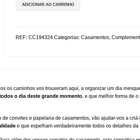
ADICIONAR AO CARRINHO
REF:
CC194324
Categorias:
Casamentos
,
Complement
s os caminhos vos trouxeram aqui, a organizar um dia inesque
 todos o dia deste grande momento
, e que melhor forma de 
 de convites e papelaria de casamentos, vão ajudar-vos a criá
alidade
e que espelham verdadeiramente todos os detalhes da v
 Para além dos vossos convites de casamento, esta simpática 