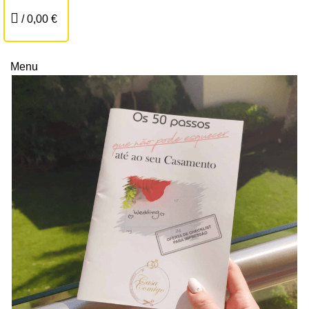
Lembranças
/
0,00
€
Topos de Bolo
CONTACTA-NOS
Menu