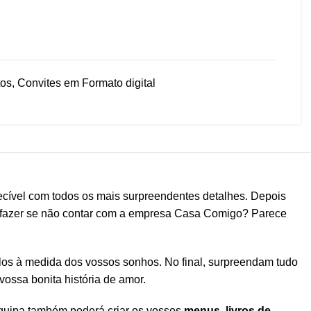
os
,
Convites em Formato digital
cível com todos os mais surpreendentes detalhes. Depois
o fazer se não contar com a empresa Casa Comigo? Parece
-los à medida dos vossos sonhos. No final, surpreendam tudo
ossa bonita história de amor.
equipa também poderá criar os vossos
menus, livros de