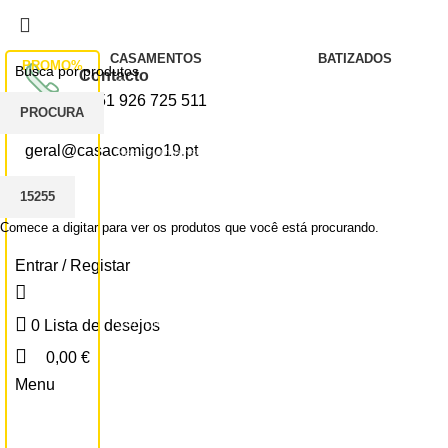
Todos os artigos encontram-se isentos de IVA ao abrigo do artigo 57.º do 
CASAMENTOS
BATIZADOS
PROMO%
Contacto
Convites
Convites
+351 926 725 511
PROCURA
Marcadores de Mesa
Ementas
E-mail
geral@casacomigo19.pt
Seatingplans
Seatingplans
Quadro de Receção
Marcadores de Me
Ementas
Lembranças
Comece a digitar para ver os produtos que você está procurando.
Livros de Honra
Entrar / Registar
Convites em Formato digital
Complementos
0
Lista de desejos
Convites Para Padrinhos
0,00
€
Menu
Despedida de Solteiro
CONTACTAR CASACOMIGO
Etiquetas